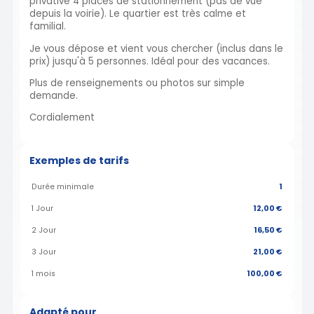
privative 4 places de stationnement (pas de vue
depuis la voirie). Le quartier est très calme et
familial.
Je vous dépose et vient vous chercher (inclus dans le
prix) jusqu'à 5 personnes. Idéal pour des vacances.
Plus de renseignements ou photos sur simple
demande.
Cordialement
Exemples de tarifs
Durée minimale
1
1 Jour
12,00 €
2 Jour
16,50 €
3 Jour
21,00 €
1 mois
100,00 €
Adapté pour