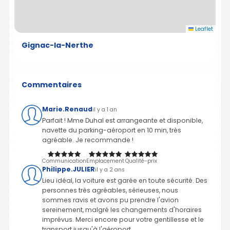
Leaflet
Gignac-la-Nerthe
Commentaires
Marie.Renaud
il y a 1 an
Parfait ! Mme Duhal est arrangeante et disponible,
navette du parking-aéroport en 10 min, très
agréable. Je recommande !
Communication
Emplacement
Qualité-prix
Philippe.JULIER
il y a 2 ans
Lieu idéal, la voiture est garée en toute sécurité. Des
personnes très agréables, sérieuses, nous
sommes ravis et avons pu prendre l'avion
sereinement, malgré les changements d'horaires
imprévus. Merci encore pour votre gentillesse et le
transport jusqu'à l'aéroport.