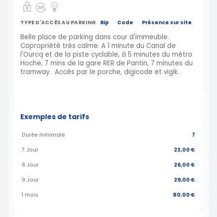
TYPE D'ACCÈS AU PARKING
Bip
Code
Présence sur site
Belle place de parking dans cour d'immeuble.
Copropriété très calme. A 1 minute du Canal de
l'Ourcq et de la piste cyclable, à 5 minutes du métro
Hoche, 7 mins de la gare RER de Pantin, 7 minutes du
tramway. Accès par le porche, digicode et vigik.
Exemples de tarifs
Durée minimale
7
7 Jour
23,00 €
8 Jour
26,00 €
9 Jour
29,00 €
1 mois
80,00 €