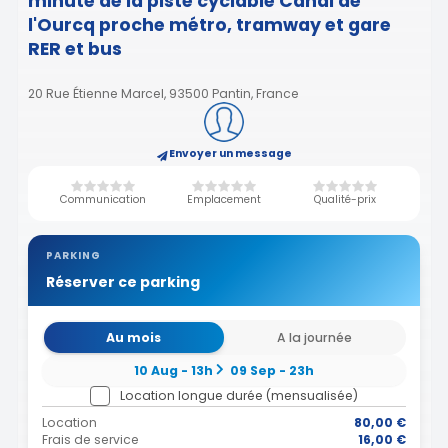
minute de la piste cyclable Canal de
l'Ourcq proche métro, tramway et gare
RER et bus
20 Rue Étienne Marcel, 93500 Pantin, France
Envoyer un message
Communication
Emplacement
Qualité-prix
PARKING
Réserver ce parking
Au mois
A la journée
10 Aug - 13h
09 Sep - 23h
Location longue durée (mensualisée)
Location
80,00 €
Frais de service
16,00 €