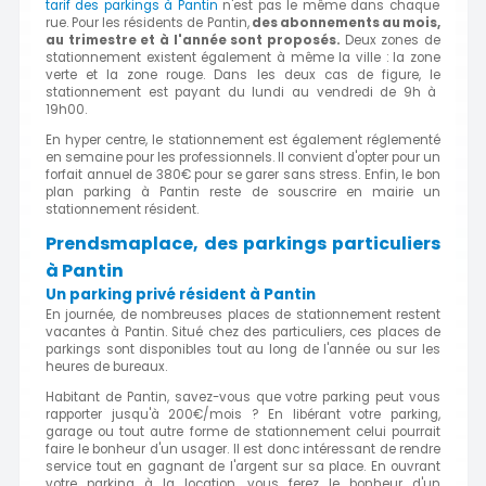
tarif des parkings à Pantin
n'est pas le même dans chaque
rue. Pour les résidents de Pantin,
des abonnements au mois,
au trimestre et à l'année sont proposés.
Deux zones de
stationnement existent également à même la ville : la zone
verte et la zone rouge. Dans les deux cas de figure, le
stationnement est payant du lundi au vendredi de 9h à
19h00.
En hyper centre, le stationnement
est également réglementé
en semaine pour les professionnels. Il convient d'opter pour un
forfait annuel de 380€ pour se garer sans stress.
Enfin, le bon
plan parking à Pantin reste de souscrire en mairie un
stationnement résident.
Prendsmaplace, des parkings particuliers
à Pantin
Un parking privé résident à Pantin
En journée, de nombreuses places de stationnement restent
vacantes à Pantin. Situé chez des particuliers, ces places de
parkings sont disponibles tout au long de l'année ou sur les
heures de bureaux.
Habitant de Pantin, savez-vous que votre parking peut vous
rapporter jusqu'à 200€/mois ? En libérant votre parking,
garage ou tout autre forme de stationnement celui pourrait
faire le bonheur d'un usager. Il est donc intéressant de rendre
service tout en gagnant de l'argent sur sa place. En ouvrant
votre parking à la location, vous ferez le bonheur d'un