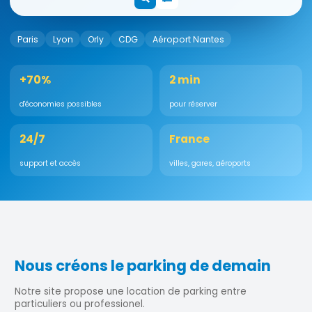
Paris
Lyon
Orly
CDG
Aéroport Nantes
+70%
2 min
d'économies possibles
pour réserver
24/7
France
support et accès
villes, gares, aéroports
Nous créons le parking de demain
Notre site propose une location de parking entre
particuliers ou professionel.