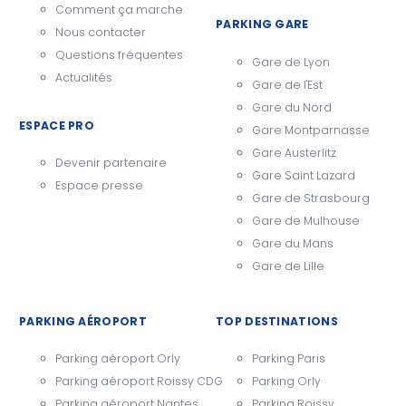
Comment ça marche
PARKING GARE
Nous contacter
Questions fréquentes
Gare de Lyon
Actualités
Gare de l'Est
Gare du Nord
ESPACE PRO
Gare Montparnasse
Gare Austerlitz
Devenir partenaire
Gare Saint Lazard
Espace presse
Gare de Strasbourg
Gare de Mulhouse
Gare du Mans
Gare de Lille
PARKING AÉROPORT
TOP DESTINATIONS
Parking aéroport Orly
Parking Paris
Parking aéroport Roissy CDG
Parking Orly
Parking aéroport Nantes
Parking Roissy