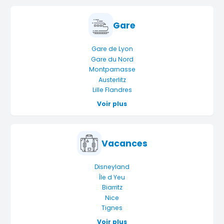
Gare
Gare de Lyon
Gare du Nord
Montparnasse
Austerlitz
Lille Flandres
Voir plus
Vacances
Disneyland
Île d Yeu
Biarritz
Nice
Tignes
Voir plus