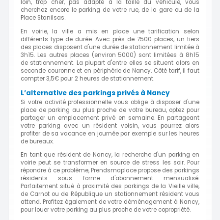
loin, trop cher, pas adapté à la taille du véhicule, vous
cherchez encore le parking de votre rue, de la gare ou de la
Place Stanilsas.
En voirie, la ville a mis en place une tarification selon
différents type de durée. Avec près de 7500 places, un tiers
des places disposent d'une durée de stationnement limitée à
3h15. Les autres places (environ 5000) sont limitées à 8h15
de stationnement. La plupart d'entre elles se situent alors en
seconde couronne et en périphérie de Nancy. Côté tarif, il faut
compter 3,5€ pour 2 heures de stationnement.
L’alternative des parkings privés à Nancy
Si votre activité professionnelle vous oblige à disposer d'une
place de parking au plus proche de votre bureau, optez pour
partager un emplacement privé en semaine. En partageant
votre parking avec un résident voisin, vous pourrez alors
profiter de sa vacance en journée par exemple sur les heures
de bureaux.
En tant que résident de Nancy, la recherche d'un parking en
voirie peut se transformer en source de stress les soir. Pour
répondre à ce problème, Prendsmaplace propose des parkings
résidents sous forme d'abonnement mensualisé.
Parfaitement situé à proximité des parkings de la Vieille ville,
de Carnot ou de République un stationnement résident vous
attend. Profitez également de votre déménagement à Nancy,
pour louer votre parking au plus proche de votre copropriété.