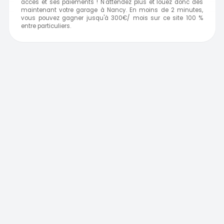
accès et ses paiements ! N'attendez plus et louez donc dès
maintenant votre garage à Nancy. En moins de 2 minutes,
vous pouvez gagner jusqu'à 300€/ mois sur ce site 100 %
entre particuliers.