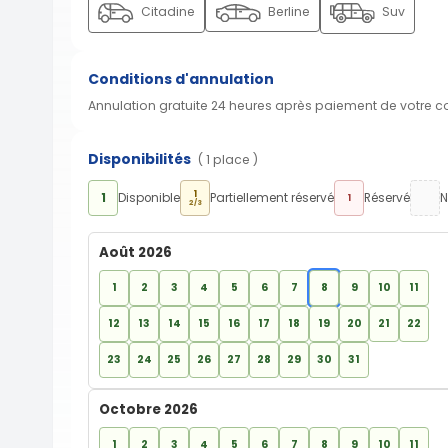
Citadine
Berline
Suv
Conditions d'annulation
Annulation gratuite 24 heures après paiement de votre 
Disponibilités
( 1 place )
1
1
Disponible
Partiellement réservé
Réservé
N
1
2/3
Août 2026
1
2
3
4
5
6
7
8
9
10
11
12
13
14
15
16
17
18
19
20
21
22
23
24
25
26
27
28
29
30
31
Octobre 2026
1
2
3
4
5
6
7
8
9
10
11