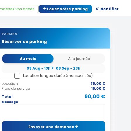
matisez vos accès
Louez votre parking
S'identifier
PARKING
Réserver ce parking
Au mois
A la journée
09 Aug - 13h
08 Sep - 23h
Location longue durée (mensualisée)
Location
75,00 €
Frais de service
15,00 €
90,00 €
Total
Message
Envoyer une demande