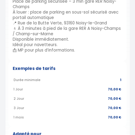
Place de parking sécurisée – 3 min gare RER Noisy-
Champs
À louer : place de parking en sous-sol sécurisé avec
portail automatique
📍 Rue de la Butte Verte, 93160 Noisy-le-Grand
🚶 À 3 minutes à pied de la gare RER A Noisy-Champs
/ Champ-sur-Marne
Disponible immédiatement.
Idéal pour navetteurs.
📩 MP pour plus d’informations.
Exemples de tarifs
Durée minimale
1
1 Jour
70,00 €
2 Jour
70,00 €
3 Jour
70,00 €
1 mois
70,00 €
Adapté pour