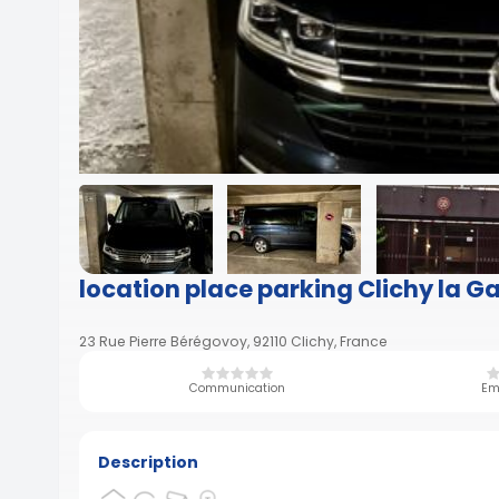
location place parking Clichy la G
23 Rue Pierre Bérégovoy, 92110 Clichy, France
Communication
Em
Description