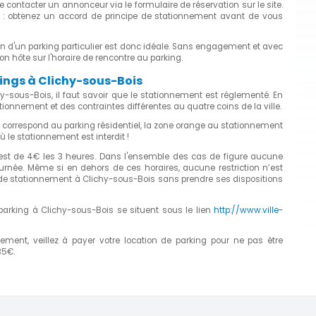
de contacter un annonceur via le formulaire de réservation sur le site.
e : obtenez un accord de principe de stationnement avant de vous
n d'un parking particulier est donc idéale. Sans engagement et avec
on hôte sur l'horaire de rencontre au parking.
kings à Clichy-sous-Bois
hy-sous-Bois, il faut savoir que le stationnement est réglementé. En
ationnement et des contraintes différentes au quatre coins de la ville.
rte correspond au parking résidentiel, la zone orange au stationnement
ù le stationnement est interdit !
 est de 4€ les 3 heures. Dans l'ensemble des cas de figure aucune
urnée. Même si en dehors de ces horaires, aucune restriction n’est
s de stationnement à Clichy-sous-Bois sans prendre ses dispositions
 parking à Clichy-sous-Bois se situent sous le lien
http://www.ville-
nement, veillez à payer votre location de parking pour ne pas être
35€.