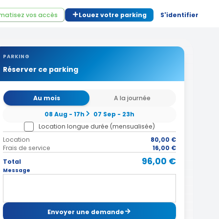
matisez vos accès
Louez votre parking
S'identifier
PARKING
Réserver ce parking
Au mois
A la journée
08 Aug - 17h
07 Sep - 23h
Location longue durée (mensualisée)
Location
80,00 €
Frais de service
16,00 €
96,00 €
Total
Message
Envoyer une demande