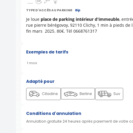
TYPE D'ACCÈS AU PARKING
Bip
Je loue
place de parking intérieur d'immeuble
, entr
rue pierre bérégovoy, 92110 Clichy, 1 min à pieds de l
fin mars 2025. 80€. Tél 0668761317
Exemples de tarifs
1 mois
Adapté pour
Citadine
Berline
Suv
Conditions d'annulation
Annulation gratuite 24 heures après paiement de votre 