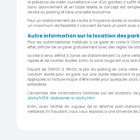
la présence de vidéo-surveillance voir d'un gardien, il suffit 
Sans abonnement et en toute liberté, le concept est simpl
rendre au parking et faire une belle économie.
Pour un stationnement de courte à moyenne durée, la locatio
un maximum de flexibilité, il convient de faire un point avec s
Autre information sur la location des par
Pour les automobilistes habitués à se garer en voirie à Clic
effet, difficile de se garer gratuitement avec des règles de st
La ville a ainsi définit 3 zones de stationnement. La zone ve
rapide et de courtes durées. Enfin, la zone rouge est une aire o
Payant de 09h00 à 19h00, le prix du parking en zone verte
solution existe pour se garer sur une durée dépassant la jo
appliquée, la facture risque d'être salée pour quelques jour
préalables.
L'ensemble des informations tarifaires sur les locations de
clichy.fr/54-stationner-a-clichy.htm
Enfin, avec l'entrée en vigueur de la réforme post-station
verbalisé. En fraudant, vous vous exposez à une amende de 