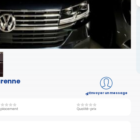
arenne
Envoyer un message
placement
Qualité-prix