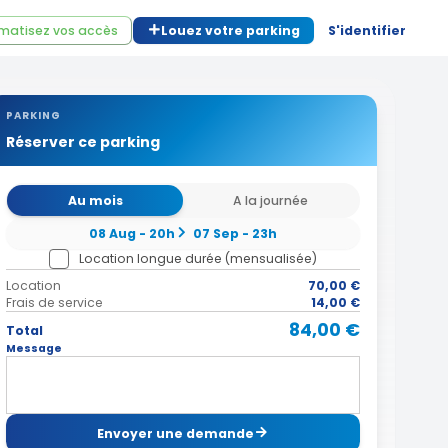
matisez vos accès
Louez votre parking
S'identifier
PARKING
Réserver ce parking
Au mois
A la journée
08 Aug - 20h
07 Sep - 23h
Location longue durée (mensualisée)
Location
70,00 €
Frais de service
14,00 €
84,00 €
Total
Message
Envoyer une demande