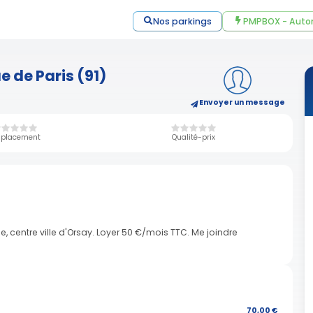
Nos parkings
PMPBOX - Auto
e de Paris (91)
Envoyer un message
placement
Qualité-prix
 centre ville d'Orsay. Loyer 50 €/mois TTC. Me joindre
70,00 €