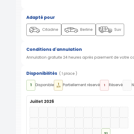
Adapté pour
Citadine
Berline
Suv
Conditions d'annulation
Annulation gratuite 24 heures après paiement de votre 
Disponibilités
( 1 place )
1
1
Disponible
Partiellement réservé
Réservé
N
1
2/3
Juillet 2026
31