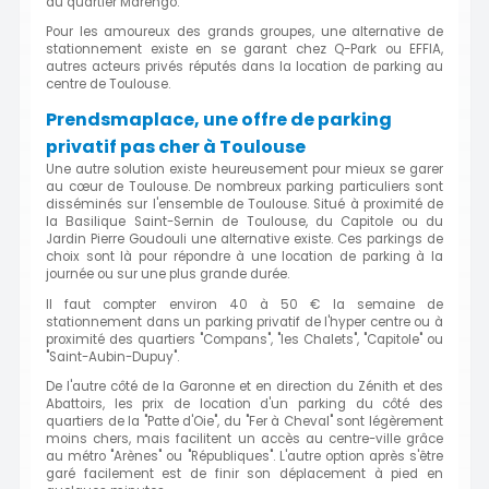
du quartier Marengo.
Pour les amoureux des grands groupes, une alternative de
stationnement existe en se garant chez Q-Park ou EFFIA,
autres acteurs privés réputés dans la location de parking au
centre de Toulouse.
Prendsmaplace, une offre de parking
privatif pas cher à Toulouse
Une autre solution existe heureusement pour mieux se garer
au cœur de Toulouse. De nombreux parking particuliers sont
disséminés sur l'ensemble de Toulouse. Situé à proximité de
la Basilique Saint-Sernin de Toulouse, du Capitole ou du
Jardin Pierre Goudouli une alternative existe. Ces parkings de
choix sont là pour répondre à une location de parking à la
journée ou sur une plus grande durée.
Il faut compter environ 40 à 50 € la semaine de
stationnement dans un parking privatif de l'hyper centre ou à
proximité des quartiers "Compans", "les Chalets", "Capitole" ou
"Saint-Aubin-Dupuy".
De l'autre côté de la Garonne et en direction du Zénith et des
Abattoirs, les prix de location d'un parking du côté des
quartiers de la "Patte d'Oie", du "Fer à Cheval" sont légèrement
moins chers, mais facilitent un accès au centre-ville grâce
au métro "Arènes" ou "Républiques". L'autre option après s'être
garé facilement est de finir son déplacement à pied en