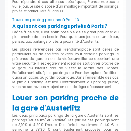
Pour répondre à ces attentes spécifiques, Prendsmaplace a
vu le jour. Le site dispose d'un maillage important de parkings
privés et particuliers à Paris 13.
Tous nos parking pas cher à Paris 13
A qui sont ces parkings privés à Paris ?
Grâce à ce site, il est enfin possible de se garer pas cher au
plus proche de son besoin. Pour quelques jours ou un séjour,
pensez aux parkings privés à proximité d'Austerlitz.
Les places référencées par Prendsmaplace sont celles de
particuliers ou de sociétés privées. Pour certains parkings la
présence de gardien ou de vidéosurveillance apportent une
vraie sécurité. Il est également idéal de stationner proche de
la gare d'Austerlitz afin de visiter le Jardin des Plantes.
Parfaitement situé, les parkings de Prendsmaplace facilitent
aussi un accès au jardin botanique. Dans l'ensemble des cas
le prix du parking est fixé. Contrairement au parking public,
vous ne saurez pas majoré en cas de léger dépassement.
Louer son parking proche de
la gare d'Austerlitz
Les deux principaux parkings de la gare d’Austerlitz sont les
parkings "Museum" et "Verrière". Les prix de ces parkings vont
de 3,10€ à 4,20€ l’heure. Des forfaits week-end à 40 € et
semaine à 78,30 € sont également proposés pour les