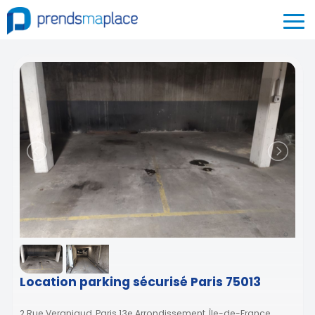
Location parking sécurisé Paris 75013
2 Rue Vergniaud, Paris 13e Arrondissement, Île-de-France,