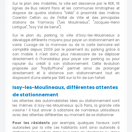
Sur le plan des mobilités, la ville est desservie par le RER, 16
lignes de Bus reliant Paris et les communes limitrophes et
dispose de quatre stations "Vélib" à proximité des métros
Corentin Celton ou de l'Hôtel de Ville et des principales
stations de Tramway ("Les Moulineaux", "Jacques-Henri
Lartigue", "Issy Val de Seine").
Sur le plan du parking, la ville d’Issy-les-Moulineaux a
développé différents moyens pour payer un stationnement en
voirie. L'usage de la monnaie ou de la carte bancaire est
complété depuis 2009 par le paiement du parking grâce à
son mobile. Il n'est donc plus nécessaire de se déplacer
directement à l'horodateur pour payer son parking ou pour
rajouter du crédit à son stationnement. Cette évolution
proposée par "PayByPhone" permet ainsi de prolonger
directement et à distance son stationnement tout en
disposant d'une alerte par SMS sur la fin de son forfait.
Issy-les-Moulineaux, différentes attentes
de stationnement
Les attentes des automobilistes liées au stationnement sont
les mêmes à Issy-les-Moulineaux qu'à Paris, la grande ville
voisine ! Il faut arriver à satisfaire de nombreux utilisateurs
avec des attentes différentes au moment de se stationner.
Pour les résidents
par exemple, quelques faveurs sont
autorisées par la ville. Les habitants sont ainsi autorisés à