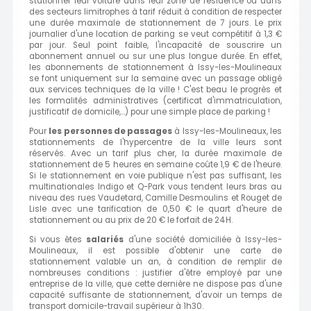
stationner leur voiture dans leur zone de résidence ou dans
des secteurs limitrophes à tarif réduit à condition de respecter
une durée maximale de stationnement de 7 jours. Le prix
journalier d'une location de parking se veut compétitif à 1,3 €
par jour. Seul point faible, l'incapacité de souscrire un
abonnement annuel ou sur une plus longue durée. En effet,
les abonnements de stationnement à Issy-les-Moulineaux
se font uniquement sur la semaine avec un passage obligé
aux services techniques de la ville ! C'est beau le progrès et
les formalités administratives (certificat d'immatriculation,
justificatif de domicile,...) pour une simple place de parking !
Pour
les personnes de passages
à Issy-les-Moulineaux, les
stationnements de l'hypercentre de la ville leurs sont
réservés. Avec un tarif plus cher, la durée maximale de
stationnement de 5 heures en semaine coûte 1,9 € de l'heure.
Si le stationnement en voie publique n'est pas suffisant, les
multinationales Indigo et Q-Park vous tendent leurs bras au
niveau des rues Vaudetard, Camille Desmoulins et Rouget de
Lisle avec une tarification de 0,50 € le quart d'heure de
stationnement ou au prix de 20 € le forfait de 24H.
Si vous êtes
salariés
d'une société domiciliée à Issy-les-
Moulineaux, il est possible d'obtenir une carte de
stationnement valable un an, à condition de remplir de
nombreuses conditions : justifier d'être employé par une
entreprise de la ville, que cette dernière ne dispose pas d'une
capacité suffisante de stationnement, d'avoir un temps de
transport domicile-travail supérieur à 1h30.