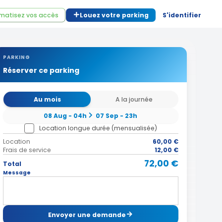
matisez vos accès
Louez votre parking
S'identifier
PARKING
Réserver ce parking
Au mois
A la journée
08 Aug - 04h
07 Sep - 23h
Location longue durée (mensualisée)
Location
60,00 €
Frais de service
12,00 €
72,00 €
Total
Message
Envoyer une demande