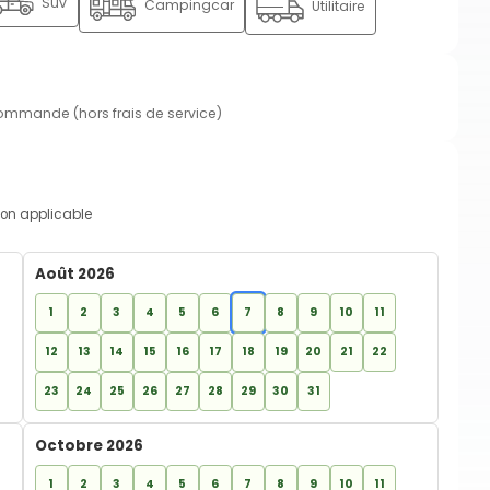
Suv
Campingcar
Utilitaire
commande (hors frais de service)
on applicable
Août 2026
1
2
3
4
5
6
7
8
9
10
11
12
13
14
15
16
17
18
19
20
21
22
23
24
25
26
27
28
29
30
31
Octobre 2026
1
2
3
4
5
6
7
8
9
10
11