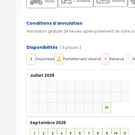
Citadine
Berline
Moto
Conditions d'annulation
Annulation gratuite 24 heures après paiement de votre 
Disponibilités
( 9 places )
1
1
Disponible
Partiellement réservé
Réservé
N
1
2/3
Juillet 2026
31
Septembre 2026
1
2
3
4
5
6
7
8
9
10
11