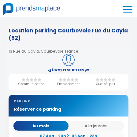
Location parking Courbevoie rue du Cayla
(92)
13 Rue du Cayla, Courbevoie, France
Envoyer un message
Communication
Emplacement
Qualité-prix
PARKING
Réserver ce parking
Au mois
A la journée
07 Aug - 20h
06 Sep - 23h