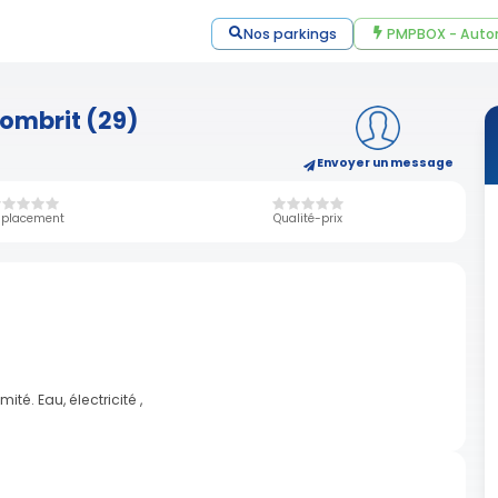
Nos parkings
PMPBOX - Auto
ombrit (29)
Envoyer un message
placement
Qualité-prix
té. Eau, électricité ,