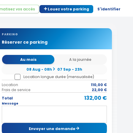
matisez vos accès
Louez votre parking
S'identifier
PARKING
Réserver ce parking
Au mois
A la journée
08 Aug - 08h
07 Sep - 23h
Location longue durée (mensualisée)
Location
110,00 €
Frais de service
22,00 €
132,00 €
Total
Message
Envoyer une demande