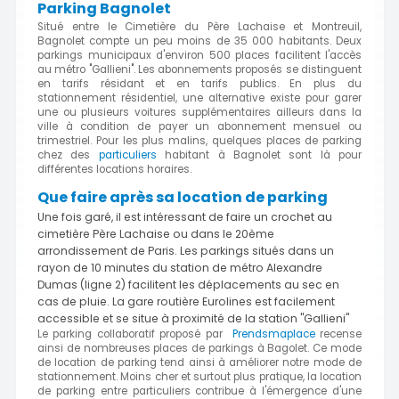
Parking Bagnolet
Situé entre le Cimetière du Père Lachaise et Montreuil,
Bagnolet compte un peu moins de 35 000 habitants. Deux
parkings municipaux d'environ 500 places facilitent l'accès
au métro "Gallieni". Les abonnements proposés se distinguent
en tarifs résidant et en tarifs publics. En plus du
stationnement résidentiel, une alternative existe pour garer
une ou plusieurs voitures supplémentaires ailleurs dans la
ville à condition de payer un abonnement mensuel ou
trimestriel. Pour les plus malins, quelques places de parking
chez des
particuliers
habitant à Bagnolet sont là pour
différentes locations horaires.
Que faire après sa location de parking
Une fois garé, il est intéressant de faire un crochet au
cimetière Père Lachaise ou dans le 20ème
arrondissement de Paris. Les parkings situés dans un
rayon de 10 minutes du station de métro Alexandre
Dumas (ligne 2) facilitent les déplacements au sec en
cas de pluie. La gare routière Eurolines est facilement
accessible et se situe à proximité de la station "Gallieni"
Le parking collaboratif proposé par
Prendsmaplace
recense
ainsi de nombreuses places de parkings à Bagolet. Ce mode
de location de parking tend ainsi à améliorer notre mode de
stationnement. Moins cher et surtout plus pratique, la location
de parking entre particuliers contribue à l'émergence d'une