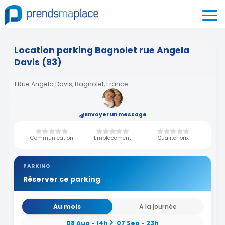
Location parking Bagnolet rue Angela
Davis (93)
1 Rue Angela Davis, Bagnolet, France
Envoyer un message
Communication
Emplacement
Qualité-prix
PARKING
Réserver ce parking
Au mois
A la journée
08 Aug - 14h
07 Sep - 23h