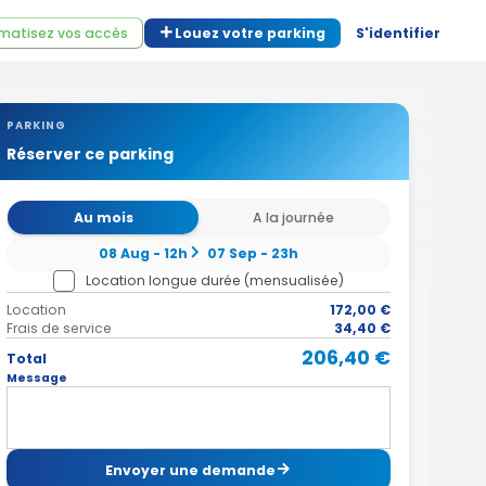
matisez vos accès
Louez votre parking
S'identifier
PARKING
Réserver ce parking
Au mois
A la journée
08 Aug - 12h
07 Sep - 23h
Location longue durée (mensualisée)
Location
172,00 €
Frais de service
34,40 €
206,40 €
Total
Message
Envoyer une demande