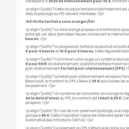
correspond à
2h30 de stationnement pour 35 €
, montant 
<p align="justify">Cette structure tarifaire incite fortement 
delà, le passage au FPS devient inévitable. </p>
<h3>Grille tarifaire zone orange</h3>
<p align="justify">La zone orange propose une tarification p
prolongé. Les deux premières heures conservent le même tarif
heures
. </p>
<p align="justify">La progression tarifaire se poursuit ensuite
€ pour 4 heures
et
10 € pour 5 heures
. Cette régularité fac
<p align="justify">Comme en zone rouge, un système dissuas
€ pour 5h15
de stationnement. Le plafond tarifaire maximal s
post-stationnement.
Forfait post-stationnement (FPS)
</
<p align="justify">Le forfait post-stationnement remplace l'a
Billancourt, le montant du FPS s'élève à
35 €
pour toutes les 
de paiement. </p>
<p align="justify">Un système de minoration encourage le rè
de la date d'envoi
du FPS, le montant est
réduit à 25 €
. Ce
réception. </p>
<p align="justify">En cas de non-paiement prolongé, une majo
grimpe à
85 €
. Cette majoration nationale intervient après l
Automatisé des Infractions (ANTAI). </p>
<p align="justify">Le paiement du FPS s'effectue en ligne sur