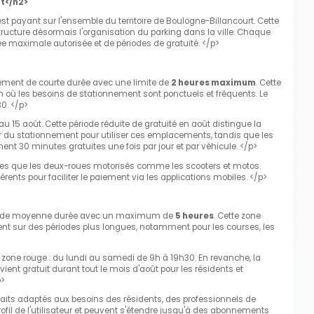
t</h2>
 est payant sur l'ensemble du territoire de Boulogne-Billancourt. Cette
ructure désormais l'organisation du parking dans la ville. Chaque
e maximale autorisée et de périodes de gratuité. </p>
ement de courte durée avec une limite de
2 heures maximum
. Cette
on où les besoins de stationnement sont ponctuels et fréquents. Le
0. </p>
r au 15 août. Cette période réduite de gratuité en août distingue la
ter du stationnement pour utiliser ces emplacements, tandis que les
nt 30 minutes gratuites une fois par jour et par véhicule. </p>
itures que les deux-roues motorisés comme les scooters et motos.
rents pour faciliter le paiement via les applications mobiles. </p>
t de moyenne durée avec un maximum de
5 heures
. Cette zone
ent sur des périodes plus longues, notamment pour les courses, les
la zone rouge : du lundi au samedi de 9h à 19h30. En revanche, la
ient gratuit durant tout le mois d'août pour les résidents et
p>
faits adaptés aux besoins des résidents, des professionnels de
 profil de l'utilisateur et peuvent s'étendre jusqu'à des abonnements