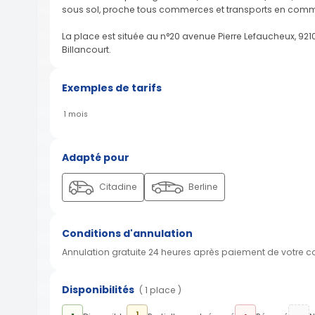
sous sol, proche tous commerces et transports en commu
La place est située au n°20 avenue Pierre Lefaucheux, 9210
Billancourt.
Exemples de tarifs
1 mois
Adapté pour
Citadine
Berline
Conditions d'annulation
Annulation gratuite 24 heures après paiement de votre 
Disponibilités
( 1 place )
1