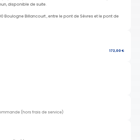
n, disponible de suite.
0 Boulogne Billancourt , entre le pont de Sèvres et le pont de
172,00 €
commande (hors frais de service)