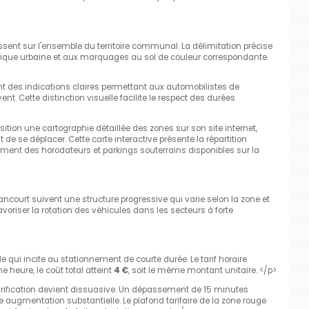
ssent sur l'ensemble du territoire communal. La délimitation précise
létique urbaine et aux marquages au sol de couleur correspondante.
t des indications claires permettant aux automobilistes de
t. Cette distinction visuelle facilite le respect des durées
ition une cartographie détaillée des zones sur son site internet,
e se déplacer. Cette carte interactive présente la répartition
ent des horodateurs et parkings souterrains disponibles sur la
ancourt suivent une structure progressive qui varie selon la zone et
avoriser la rotation des véhicules dans les secteurs à forte
de qui incite au stationnement de courte durée. Le tarif horaire
me heure, le coût total atteint
4 €
, soit le même montant unitaire. </p>
tarification devient dissuasive. Un dépassement de 15 minutes
e augmentation substantielle. Le plafond tarifaire de la zone rouge