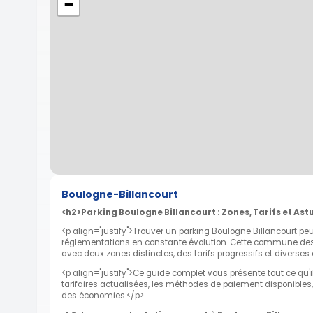
−
Boulogne-Billancourt
<h2>Parking Boulogne Billancourt : Zones, Tarifs et As
<p align="justify">Trouver un parking Boulogne Billancourt peut
réglementations en constante évolution. Cette commune de
avec deux zones distinctes, des tarifs progressifs et diverse
<p align="justify">Ce guide complet vous présente tout ce qu'il
tarifaires actualisées, les méthodes de paiement disponibles,
des économies.</p>