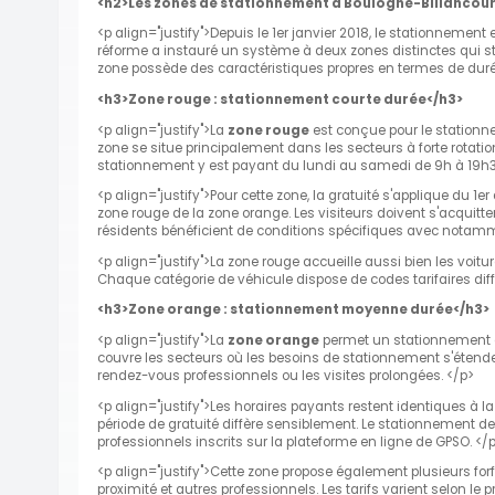
<h2>Les zones de stationnement à Boulogne-Billancour
<p align="justify">Depuis le 1er janvier 2018, le stationnement
réforme a instauré un système à deux zones distinctes qui st
zone possède des caractéristiques propres en termes de duré
<h3>Zone rouge : stationnement courte durée</h3>
<p align="justify">La
zone rouge
est conçue pour le stationn
zone se situe principalement dans les secteurs à forte rotati
stationnement y est payant du lundi au samedi de 9h à 19h3
<p align="justify">Pour cette zone, la gratuité s'applique du 1e
zone rouge de la zone orange. Les visiteurs doivent s'acquit
résidents bénéficient de conditions spécifiques avec notamme
<p align="justify">La zone rouge accueille aussi bien les vo
Chaque catégorie de véhicule dispose de codes tarifaires diffé
<h3>Zone orange : stationnement moyenne durée</h3>
<p align="justify">La
zone orange
permet un stationnemen
couvre les secteurs où les besoins de stationnement s'étend
rendez-vous professionnels ou les visites prolongées. </p>
<p align="justify">Les horaires payants restent identiques à 
période de gratuité diffère sensiblement. Le stationnement dev
professionnels inscrits sur la plateforme en ligne de GPSO. </
<p align="justify">Cette zone propose également plusieurs for
proximité et autres professionnels. Les tarifs varient selon le