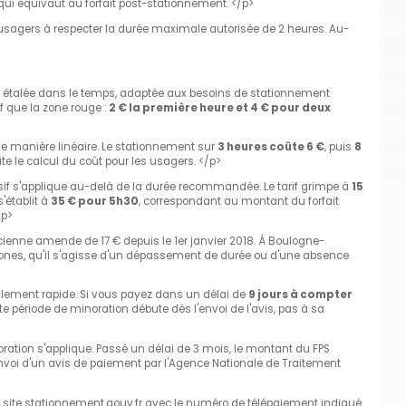
qui équivaut au forfait post-stationnement. </p>
les usagers à respecter la durée maximale autorisée de 2 heures. Au-
lus étalée dans le temps, adaptée aux besoins de stationnement
 que la zone rouge :
2 € la première heure et 4 € pour deux
 de manière linéaire. Le stationnement sur
3 heures coûte 6 €
, puis
8
ilite le calcul du coût pour les usagers. </p>
if s'applique au-delà de la durée recommandée. Le tarif grimpe à
15
'établit à
35 € pour 5h30
, correspondant au montant du forfait
p>
ncienne amende de 17 € depuis le 1er janvier 2018. À Boulogne-
zones, qu'il s'agisse d'un dépassement de durée ou d'une absence
glement rapide. Si vous payez dans un délai de
9 jours à compter
tte période de minoration débute dès l'envoi de l'avis, pas à sa
ration s'applique. Passé un délai de 3 mois, le montant du FPS
'envoi d'un avis de paiement par l'Agence Nationale de Traitement
 le site stationnement.gouv.fr avec le numéro de télépaiement indiqué