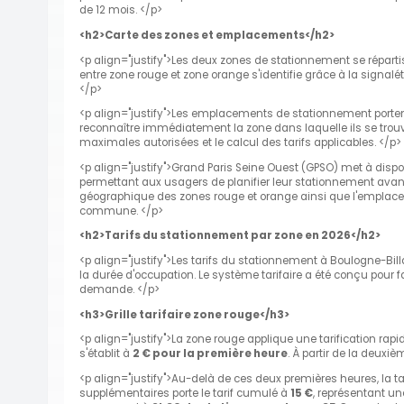
de 12 mois. </p>
<h2>Carte des zones et emplacements</h2>
<p align="justify">Les deux zones de stationnement se réparti
entre zone rouge et zone orange s'identifie grâce à la signa
</p>
<p align="justify">Les emplacements de stationnement porten
reconnaître immédiatement la zone dans laquelle ils se trouven
maximales autorisées et le calcul des tarifs applicables. </p>
<p align="justify">Grand Paris Seine Ouest (GPSO) met à dispos
permettant aux usagers de planifier leur stationnement avant d
géographique des zones rouge et orange ainsi que l'emplacem
commune. </p>
<h2>Tarifs du stationnement par zone en 2026</h2>
<p align="justify">Les tarifs du stationnement à Boulogne-Bill
la durée d'occupation. Le système tarifaire a été conçu pour f
demande. </p>
<h3>Grille tarifaire zone rouge</h3>
<p align="justify">La zone rouge applique une tarification rapi
s'établit à
2 € pour la première heure
. À partir de la deuxiè
<p align="justify">Au-delà de ces deux premières heures, la 
supplémentaires porte le tarif cumulé à
15 €
, représentant un