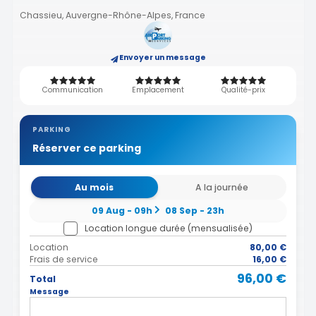
Chassieu, Auvergne-Rhône-Alpes, France
Envoyer un message
Communication
Emplacement
Qualité-prix
PARKING
Réserver ce parking
Au mois
A la journée
09 Aug - 09h
08 Sep - 23h
Location longue durée (mensualisée)
Location
80,00 €
Frais de service
16,00 €
96,00 €
Total
Message