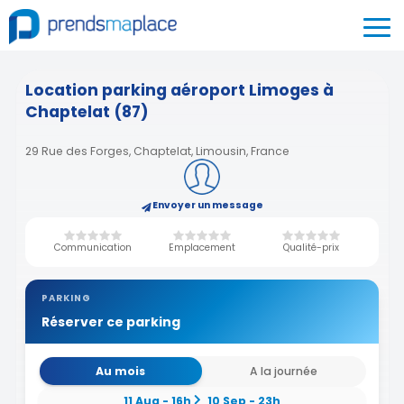
Location parking aéroport Limoges à
Chaptelat (87)
29 Rue des Forges, Chaptelat, Limousin, France
Envoyer un message
Communication
Emplacement
Qualité-prix
PARKING
Réserver ce parking
Au mois
A la journée
11 Aug - 16h
10 Sep - 23h