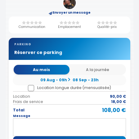
Envoyer un message
Communication
Emplacement
Qualité-prix
PARKING
Réserver ce parking
Au mois
A la journée
09 Aug - 09h
08 Sep - 23h
Location longue durée (mensualisée)
Location
90,00 €
Frais de service
18,00 €
108,00 €
Total
Message