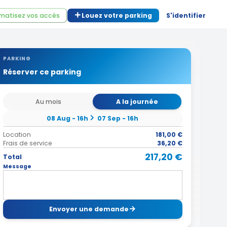
matisez vos accès
Louez votre parking
S'identifier
PARKING
Réserver ce parking
Au mois
A la journée
08 Aug - 16h
07 Sep - 16h
Location
181,00 €
Frais de service
36,20 €
217,20 €
Total
Message
Envoyer une demande