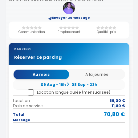
Envoyer un message
Communication
Emplacement
Qualité-prix
PARKING
Réserver ce parking
Au mois
A la journée
09 Aug - 16h
08 Sep - 23h
Location longue durée (mensualisée)
Location
59,00 €
Frais de service
11,80 €
70,80 €
Total
Message