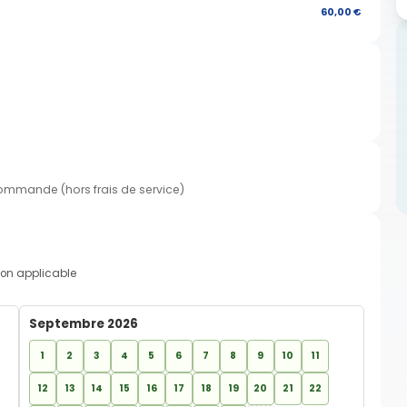
60,00 €
commande (hors frais de service)
on applicable
Septembre 2026
1
2
3
4
5
6
7
8
9
10
11
12
13
14
15
16
17
18
19
20
21
22