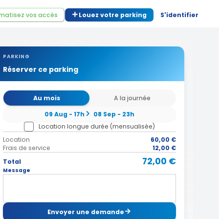
matisez vos accès
Louez votre parking
S'identifier
PARKING
Réserver ce parking
Au mois
A la journée
09 Aug - 17h
08 Sep - 23h
Location longue durée (mensualisée)
Location
60,00 €
Frais de service
12,00 €
72,00 €
Total
Message
Envoyer une demande