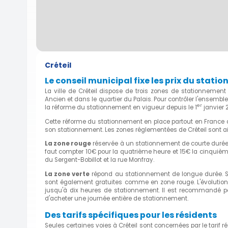
Créteil
Le conseil municipal fixe les prix du stat
La ville de Créteil dispose de trois zones de stationnement
Ancien et dans le quartier du Palais. Pour contrôler l'ensemb
er
la réforme du stationnement en vigueur depuis le 1
janvier 
Cette réforme du stationnement en place partout en France a p
son stationnement. Les zones réglementées de Créteil sont ain
La zone rouge
réservée à un stationnement de courte durée pr
faut compter 10€ pour la quatrième heure et 15€ la cinquième 
du Sergent-Bobillot et la rue Monfray.
La zone verte
répond au stationnement de longue durée. Sit
sont également gratuites comme en zone rouge. L'évolution du
jusqu'à dix heures de stationnement. Il est recommandé po
d'acheter une journée entière de stationnement.
Des tarifs spécifiques pour les résidents
Seules certaines voies à Créteil sont concernées par le tarif r