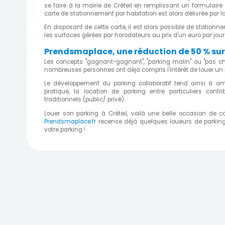
se faire à la mairie de Créteil en remplissant un formulaire 
carte de stationnement par habitation est alors délivrée par la 
En disposant de cette carte, il est alors possible de station
les surfaces gérées par horodateurs au prix d'un euro par jou
Prendsmaplace, une réduction de 50 % sur 
Les concepts "gagnant-gagnant", "parking malin" ou "pas c
nombreuses personnes ont déjà compris l'intérêt de louer un pa
Le développement du parking collaboratif tend ainsi à am
pratique, la location de parking entre particuliers con
traditionnels (public/ privé).
Louer son parking à Créteil, voilà une belle occasion de 
Prendsmaplace.fr
recense déjà quelques loueurs de parkings
votre parking !