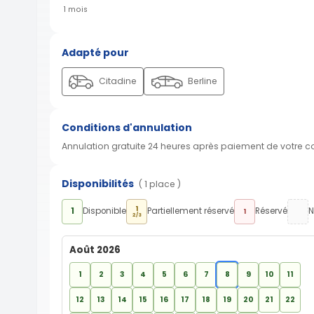
1 mois
Adapté pour
Citadine
Berline
Conditions d'annulation
Annulation gratuite 24 heures après paiement de votre 
Disponibilités
( 1 place )
1
1
Disponible
Partiellement réservé
Réservé
N
1
2/3
Août 2026
1
2
3
4
5
6
7
8
9
10
11
12
13
14
15
16
17
18
19
20
21
22