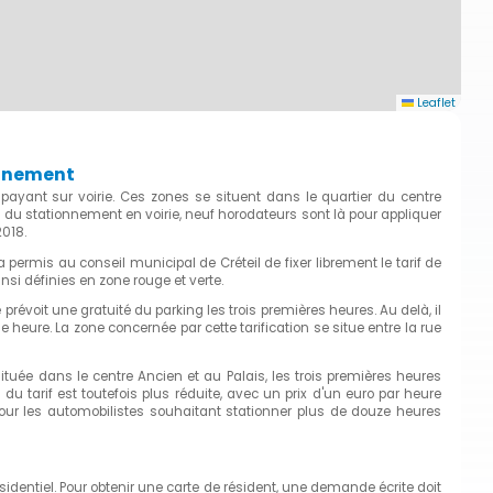
Leaflet
ionnement
 payant sur voirie. Ces zones se situent dans le quartier du centre
le du stationnement en voirie, neuf horodateurs sont là pour appliquer
2018.
ermis au conseil municipal de Créteil de fixer librement le tarif de
si définies en zone rouge et verte.
évoit une gratuité du parking les trois premières heures. Au delà, il
heure. La zone concernée par cette tarification se situe entre la rue
uée dans le centre Ancien et au Palais, les trois premières heures
 tarif est toutefois plus réduite, avec un prix d'un euro par heure
ur les automobilistes souhaitant stationner plus de douze heures
ésidentiel. Pour obtenir une carte de résident, une demande écrite doit