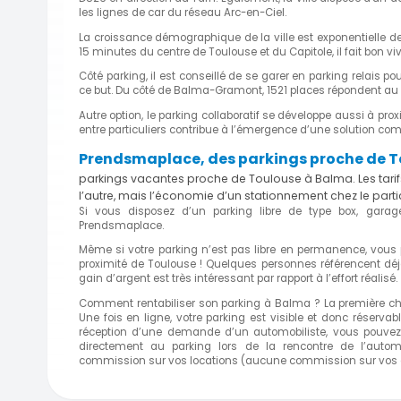
les lignes de car du réseau Arc-en-Ciel.
La croissance démographique de la ville est exponentielle dep
15 minutes du centre de Toulouse et du Capitole, il fait bon vi
Côté parking, il est conseillé de se garer en parking relais po
ce but. Du côté de Balma-Gramont, 1521 places répondent au 
Autre option, le parking collaboratif se développe aussi à pro
entre particuliers contribue à l’émergence d’une solution com
Prendsmaplace, des parkings proche de 
parkings vacantes proche de Toulouse à Balma. Les tarif
l’autre, mais l’économie d’un stationnement chez le part
Si vous disposez d’un parking libre de type box, gar
Prendsmaplace.
Même si votre parking n’est pas libre en permanence, vous
proximité de Toulouse ! Quelques personnes référencent déjà
gain d’argent est très intéressant par rapport à l’effort réalisé.
Comment rentabiliser son parking à Balma ? La première chos
Une fois en ligne, votre parking est visible et donc réserva
réception d’une demande d’un automobiliste, vous pouvez
directement au parking lors de la rencontre de l’autom
commission sur vos locations (aucune commission sur vos g