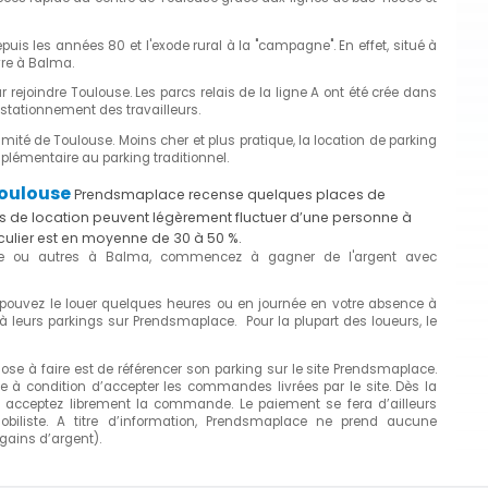
uis les années 80 et l'exode rural à la "campagne". En effet, situé à
vre à Balma.
ur rejoindre Toulouse. Les parcs relais de la ligne A ont été crée dans
stationnement des travailleurs.
ximité de Toulouse. Moins cher et plus pratique, la location de parking
plémentaire au parking traditionnel.
Toulouse
Prendsmaplace recense quelques places de
s de location peuvent légèrement fluctuer d’une personne à
iculier est en moyenne de 30 à 50 %.
age ou autres à Balma, commencez à gagner de l'argent avec
 pouvez le louer quelques heures ou en journée en votre absence à
 leurs parkings sur Prendsmaplace. Pour la plupart des loueurs, le
e à faire est de référencer son parking sur le site Prendsmaplace.
ble à condition d’accepter les commandes livrées par le site. Dès la
 acceptez librement la commande. Le paiement se fera d’ailleurs
obiliste. A titre d’information, Prendsmaplace ne prend aucune
ains d’argent).