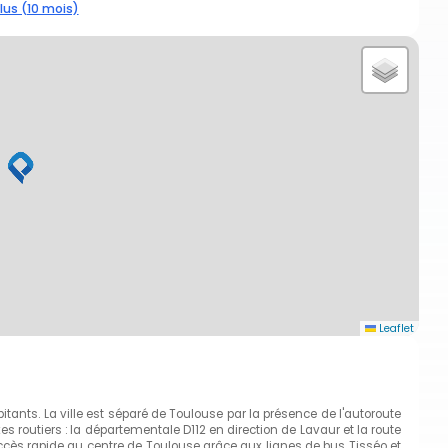
lus (10 mois)
Leaflet
itants. La ville est séparé de Toulouse par la présence de l'autoroute
xes routiers : la départementale D112 en direction de Lavaur et la route
accès rapide au centre de Toulouse grâce aux lignes de bus Tisséo et