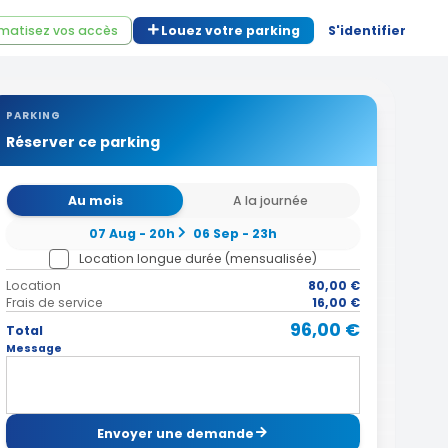
matisez vos accès
Louez votre parking
S'identifier
PARKING
Réserver ce parking
Au mois
A la journée
07 Aug - 20h
06 Sep - 23h
Location longue durée (mensualisée)
Location
80,00 €
Frais de service
16,00 €
96,00 €
Total
Message
Envoyer une demande