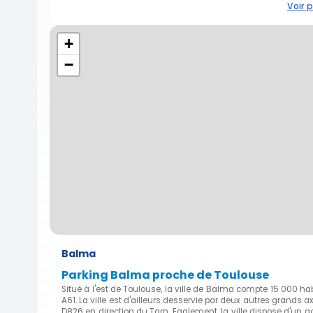
Voir p
+
−
Balma
Parking Balma proche de Toulouse
Situé à l'est de Toulouse, la ville de Balma compte 15 000 hab
A61. La ville est d'ailleurs desservie par deux autres grands a
D826 en direction du Tarn. Egalement, la ville dispose d'un 