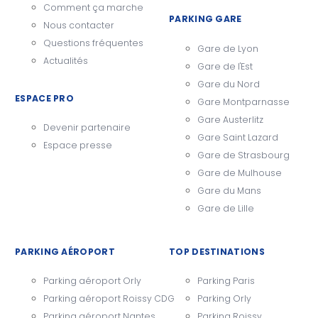
Comment ça marche
PARKING GARE
Nous contacter
Questions fréquentes
Gare de Lyon
Actualités
Gare de l'Est
Gare du Nord
ESPACE PRO
Gare Montparnasse
Gare Austerlitz
Devenir partenaire
Gare Saint Lazard
Espace presse
Gare de Strasbourg
Gare de Mulhouse
Gare du Mans
Gare de Lille
PARKING AÉROPORT
TOP DESTINATIONS
Parking aéroport Orly
Parking Paris
Parking aéroport Roissy CDG
Parking Orly
Parking aéroport Nantes
Parking Roissy