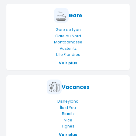
Gare
Gare de Lyon
Gare du Nord
Montparnasse
Austerlitz
Lille Flandres
Voir plus
Vacances
Disneyland
Île d Yeu
Biarritz
Nice
Tignes
Voir plus