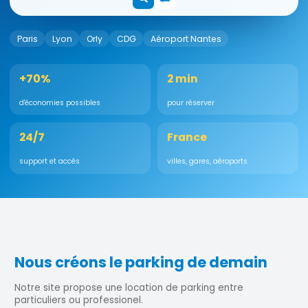
Paris
Lyon
Orly
CDG
Aéroport Nantes
+70%
2 min
d'économies possibles
pour réserver
24/7
France
support et accès
villes, gares, aéroports
Nous créons le parking de demain
Notre site propose une location de parking entre
particuliers ou professionel.