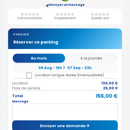
Envoyer un message
Communication
Emplacement
Qualité-prix
PARKING
Réserver ce parking
Au mois
A la journée
08 Aug - 16h
07 Sep - 23h
Location longue durée (mensualisée)
Location
130,00 €
Frais de service
26,00 €
156,00 €
Total
Message
Envoyer une demande