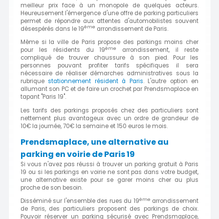
meilleur prix face à un monopole de quelques acteurs.
Heureusement l'émergence d'une offre de parking particuliers
permet de répondre aux attentes d'automobilistes souvent
ème
désespérés dans le 19
arrondissement de Paris.
Même si la ville de Paris propose des parkings moins cher
ème
pour les résidents du 19
arrondissement, il reste
compliqué de trouver chaussure à son pied. Pour les
personnes pouvant profiter tarifs spécifiques il sera
nécessaire de réaliser démarches administratives sous la
rubrique
stationnement résident à Paris
. L'autre option en
allumant son PC et de faire un crochet par Prendsmaplace en
tapant "Paris 19".
Les tarifs des parkings proposés chez des particuliers sont
nettement plus avantageux avec un ordre de grandeur de
10€ la journée, 70€ la semaine et 150 euros le mois.
Prendsmaplace, une alternative au
parking en voirie de Paris 19
Si vous n'avez pas réussi à trouver un parking gratuit à Paris
19 ou si les parkings en voirie ne sont pas dans votre budget,
une alternative existe pour se garer moins cher au plus
proche de son besoin.
ème
Disséminé sur l'ensemble des rues du 19
arrondissement
de Paris, des particuliers proposent des parkings de choix.
Pouvoir réserver un parking sécurisé avec Prendsmaplace,