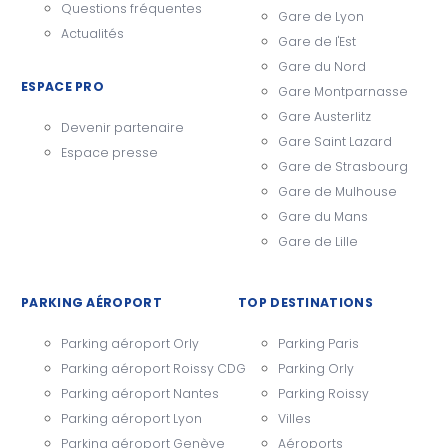
Questions fréquentes
Gare de Lyon
Actualités
Gare de l'Est
Gare du Nord
ESPACE PRO
Gare Montparnasse
Gare Austerlitz
Devenir partenaire
Gare Saint Lazard
Espace presse
Gare de Strasbourg
Gare de Mulhouse
Gare du Mans
Gare de Lille
PARKING AÉROPORT
TOP DESTINATIONS
Parking aéroport Orly
Parking Paris
Parking aéroport Roissy CDG
Parking Orly
Parking aéroport Nantes
Parking Roissy
Parking aéroport Lyon
Villes
Parking aéroport Genève
Aéroports