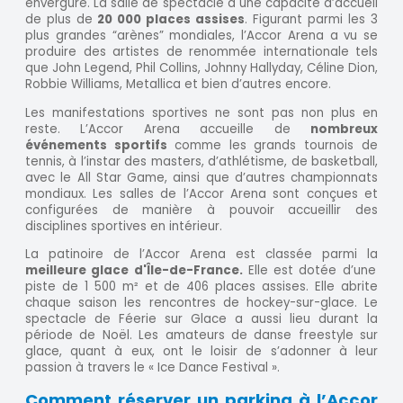
envergure. La salle de spectacle a une capacité d’accueil
de plus de
20 000 places assises
. Figurant parmi les 3
plus grandes “arènes” mondiales, l’Accor Arena a vu se
produire des artistes de renommée internationale tels
que John Legend, Phil Collins, Johnny Hallyday, Céline Dion,
Robbie Williams, Metallica et bien d’autres encore.
Les manifestations sportives ne sont pas non plus en
reste. L’Accor Arena accueille de
nombreux
événements sportifs
comme les grands tournois de
tennis, à l’instar des masters, d’athlétisme, de basketball,
avec le All Star Game, ainsi que d’autres championnats
mondiaux. Les salles de l’Accor Arena sont conçues et
configurées de manière à pouvoir accueillir des
disciplines sportives en intérieur.
La patinoire de l’Accor Arena est classée parmi la
meilleure glace d'Île-de-France.
Elle est dotée d’une
piste de 1 500 m² et de 406 places assises. Elle abrite
chaque saison les rencontres de hockey-sur-glace. Le
spectacle de Féerie sur Glace a aussi lieu durant la
période de Noël. Les amateurs de danse freestyle sur
glace, quant à eux, ont le loisir de s’adonner à leur
passion à travers le « Ice Dance Festival ».
Comment réserver un parking à l’Accor