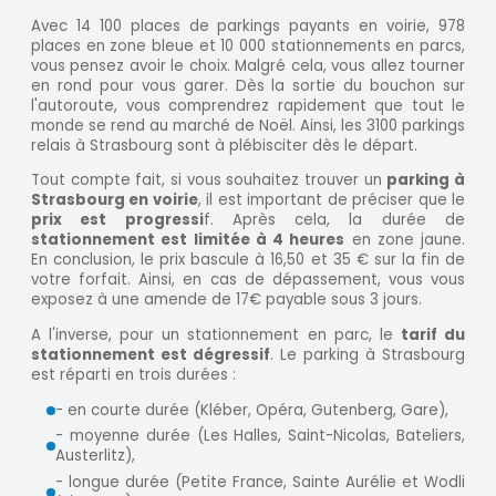
Avec 14 100 places de parkings payants en voirie, 978
places en zone bleue et 10 000 stationnements en parcs,
vous pensez avoir le choix. Malgré cela, vous allez tourner
en rond pour vous garer. Dès la sortie du bouchon sur
l'autoroute, vous comprendrez rapidement que tout le
monde se rend au marché de Noël. Ainsi, les 3100 parkings
relais à Strasbourg sont à plébisciter dès le départ.
Tout compte fait, si vous souhaitez trouver un
parking à
Strasbourg en voirie
, il est important de préciser que le
prix est progressi
f. Après cela, la durée de
stationnement est limitée à 4 heures
en zone jaune.
En conclusion, le prix bascule à 16,50 et 35 € sur la fin de
votre forfait. Ainsi, en cas de dépassement, vous vous
exposez à une amende de 17€ payable sous 3 jours.
A l'inverse, pour un stationnement en parc, le
tarif du
stationnement est dégressif
. Le parking à Strasbourg
est réparti en trois durées :
- en courte durée (Kléber, Opéra, Gutenberg, Gare),
- moyenne durée (Les Halles, Saint-Nicolas, Bateliers,
Austerlitz),
- longue durée (Petite France, Sainte Aurélie et Wodli