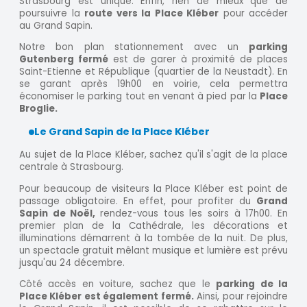
Strasbourg est unique. Enfin, rien de mieux que de
poursuivre la
route vers la Place Kléber
pour accéder
au Grand Sapin.
Notre bon plan stationnement avec un
parking
Gutenberg fermé
est de garer à proximité de places
Saint-Etienne et République (quartier de la Neustadt). En
se garant après 19h00 en voirie, cela permettra
économiser le parking tout en venant à pied par la
Place
Broglie.
Le Grand Sapin de la Place Kléber
Au sujet de la Place Kléber, sachez qu'il s'agit de la place
centrale à Strasbourg.
Pour beaucoup de visiteurs la Place Kléber est point de
passage obligatoire. En effet, pour profiter du
Grand
Sapin de Noël,
rendez-vous tous les soirs à 17h00. En
premier plan de la Cathédrale, les décorations et
illuminations démarrent à la tombée de la nuit. De plus,
un spectacle gratuit mêlant musique et lumière est prévu
jusqu'au 24 décembre.
Côté accès en voiture, sachez que le
parking de la
Place Kléber est également fermé.
Ainsi, pour rejoindre