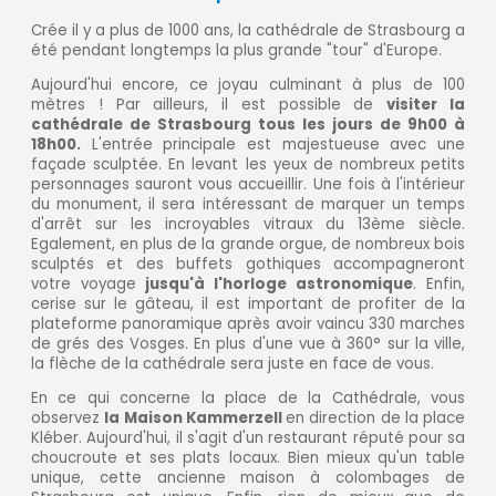
Crée il y a plus de 1000 ans, la cathédrale de Strasbourg a
été pendant longtemps la plus grande "tour" d'Europe.
Aujourd'hui encore, ce joyau culminant à plus de 100
mètres ! Par ailleurs, il est possible de
visiter la
cathédrale de Strasbourg tous les jours de 9h00 à
18h00.
L'entrée principale est majestueuse avec une
façade sculptée. En levant les yeux de nombreux petits
personnages sauront vous accueillir. Une fois à l'intérieur
du monument, il sera intéressant de marquer un temps
d'arrêt sur les incroyables vitraux du 13ème siècle.
Egalement, en plus de la grande orgue, de nombreux bois
sculptés et des buffets gothiques accompagneront
votre voyage
jusqu'à l'horloge astronomique
. Enfin,
cerise sur le gâteau, il est important de profiter de la
plateforme panoramique après avoir vaincu 330 marches
de grés des Vosges. En plus d'une vue à 360° sur la ville,
la flèche de la cathédrale sera juste en face de vous.
En ce qui concerne la place de la Cathédrale, vous
observez
la Maison Kammerzell
en direction de la place
Kléber. Aujourd'hui, il s'agit d'un restaurant réputé pour sa
choucroute et ses plats locaux. Bien mieux qu'un table
unique, cette ancienne maison à colombages de