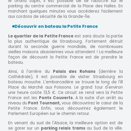
le Grand Sapin, il est possible de se rabattre sur le
parking du centre commercial de la Place des Halles. En
marchant quelques minutes vous accéderez facilement
aux cordons de sécurité de la Grande-Île.
Découvrir en bateau la Petite France
Le quartier de la Petite France
est sans doute la partie
la plus authentique de Strasbourg. Fortement détruit
durant la seconde guerre mondiale, de nombreuses
vieilles maisons alsaciennes vous attendent ! La meilleure
façon de découvrir la Petite France est de prendre le
bateau.
Ainsi, à l'arrière du
Palais des Rohans
(derrière la
Cathédrale), il est possible de visiter Strasbourg en
bateau mouche. L'embarcadère se trouve le long de l'Ill
Place du Marché aux Poissons. Le grand tour d'environ
une heure coûte 13,5 €. Ce circuit se rend vers la Petite
France est les
Ponts Couverts.
A la suite d'un arrêt au
niveau du
Pont Tournant,
vous découvrirez le cœur de la
Petite France. Enfin, vous découvrirez également le
Parlement Européen sur le chemin retour.
En venant du sud de l'Alsace, la meilleure option est de
se garer sur un
parking relais trams
au Sud de la ville.