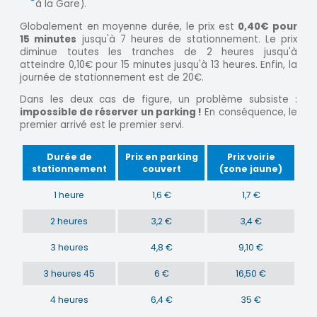
à la Gare).
Globalement en moyenne durée, le prix est
0,40€ pour
15 minutes
jusqu'à 7 heures de stationnement. Le prix
diminue toutes les tranches de 2 heures jusqu'à
atteindre 0,10€ pour 15 minutes jusqu'à 13 heures. Enfin, la
journée de stationnement est de 20€.
Dans les deux cas de figure, un problème subsiste :
impossible de réserver un parking !
En conséquence, le
premier arrivé est le premier servi.
Durée de
Prix en parking
Prix voirie
stationnement
couvert
(zone jaune)
1 heure
1,6 €
1,7 €
2 heures
3,2 €
3,4 €
3 heures
4,8 €
9,10 €
3 heures 45
6 €
16,50 €
4 heures
6,4 €
35 €