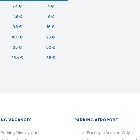
2,4 €
4 €
4,8 €
8 €
9,6 €
16 €
16,8 €
26 €
35 €
50 €
25,4 €
38 €
ING VACANCES
PARKING AÉROPORT
Parking Disneyland
Parking aéroport Orly