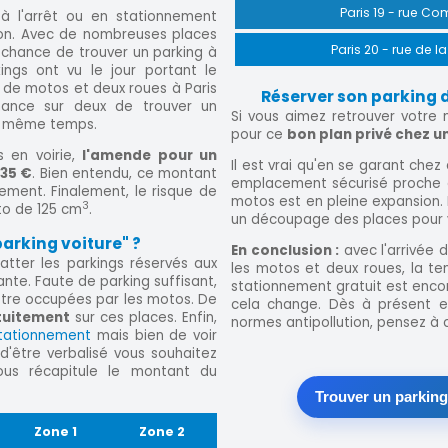
Paris 19 - rue C
 à l'arrêt ou en stationnement
tion. Avec de nombreuses places
Paris 20 - rue de la
 chance de trouver un parking à
ings ont vu le jour portant le
 de motos et deux roues à Paris
Réserver son parking d
chance sur deux de trouver un
Si vous aimez retrouver votre
en même temps.
pour ce
bon plan privé chez un
s en voirie,
l'amende pour un
Il est vrai qu'en se garant chez 
135 €
. Bien entendu, ce montant
emplacement sécurisé proche de
ement. Finalement, le risque de
motos est en pleine expansion. 
3
to de 125 cm
.
un découpage des places pour vo
parking voiture" ?
En conclusion :
avec l'arrivée 
uatter les parkings réservés aux
les motos et deux roues, la ten
rante. Faute de parking suffisant,
stationnement gratuit est encore
être occupées par les motos. De
cela change. Dès à présent e
tuitement
sur ces places. Enfin,
normes antipollution, pensez à 
tationnement
mais bien de voir
 d'être verbalisé vous souhaitez
us récapitule le montant du
Trouver un parkin
Zone 1
Zone 2