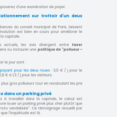
sposerez d'une exonération de payer.
tationnement sur trottoir d'un deux
ances du conseil municipal de Paris, laissent
volution est bien en cours pour améliorer le
a capitale.
us actuels, les avis divergent entre
taxer
iens ou instaurer une
politique de "pollueur -
r le jour sont :
payant pour les deux roues
: 0,5 € / j pour le
 € à 1,3 / j pour les visiteurs,
plus gros pollueurs tout en recalculant les prix
o dans un parking privé
 à travailler dans la capitale, le calcul est
core louer un parking privé plus cher plutôt que
moto vandalisée". Ce témoignage recueilli par
que l'inquiétude est là.