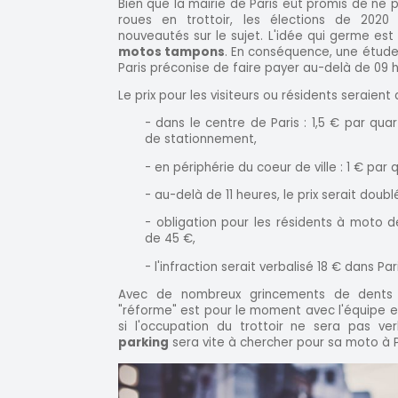
Bien que la mairie de Paris eût promis de ne 
roues en trottoir, les élections de 2020
nouveautés sur le sujet. L'idée qui germe es
motos tampons
. En conséquence, une étude
Paris préconise de faire payer au-delà de 09 h
Le prix pour les visiteurs ou résidents seraient 
- dans le centre de Paris : 1,5 € par qu
de stationnement,
- en périphérie du coeur de ville : 1 € par 
- au-delà de 11 heures, le prix serait doubl
- obligation pour les résidents à moto
de 45 €,
- l'infraction serait verbalisé 18 € dans Pari
Avec de nombreux grincements de dents
"réforme" est pour le moment avec l'équipe en
si l'occupation du trottoir ne sera pas ve
parking
sera vite à chercher pour sa moto à P