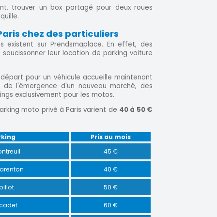
lent, trouver un box partagé pour deux roues
uille.
aris chez des particuliers
s existent sur Prendsmaplace. En effet, des
saucissonner leur location de parking voiture
départ pour un véhicule accueille maintenant
t de l'émergence d'un nouveau marché, des
ngs exclusivement pour les motos.
 parking moto privé à Paris varient de
40 à 50 €
rking
Prix au mois
ontreuil
45 €
harenton
40 €
billot
50 €
rcadet
60 €