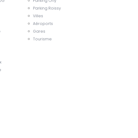
CDG
Parking Orly
Parking Roissy
Villes
Aéroports
e
Gares
Tourisme
x
e