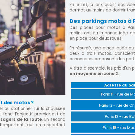
En effet, à prix quasi équiva
permet au moins de dormir tranq
Des parkings motos à P
Des places pour motos à Pari
malins ont eu la bonne idée de 
en place pour deux roues.
En résumé, une place louée au 
deux à trois motos. Conscien
annonceurs proposent des parki
A titre d'exemple, les prix d'un
en moyenne en zone 2
.
Adresse du pa
Paris 11 - rue de M
nt des motos ?
Paris 12 - rue de C
er ou stationner sur la chaussée
fond, l'objectif premier est de
Paris 13 - rue Bo
usagers de la route
. En second
t important tout en respectant
Paris 18 - rue Ma