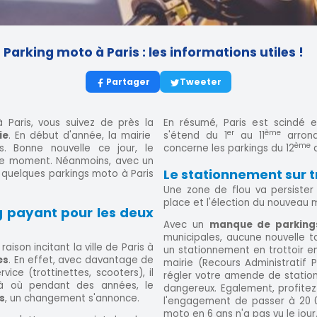
Parking moto à Paris : les informations utiles !
Partager
Tweeter
Paris, vous suivez de près la
En résumé, Paris est scindé
er
ème
ie
. En début d'année, la mairie
s'étend du 1
au 11
arrond
ème
s. Bonne nouvelle ce jour, le
concerne les parkings du 12
a
le moment. Néanmoins, avec un
Le stationnement sur t
 quelques parkings moto à Paris
Une zone de flou va persister
place et l'élection du nouveau 
ng payant pour les deux
Avec un
manque de parking
municipales, aucune nouvelle ta
ison incitant la ville de Paris à
un stationnement en trottoir en
es
. En effet, avec davantage de
mairie (Recours Administratif P
vice (trottinettes, scooters), il
régler votre amende de statio
Là où pendant des années, le
dangereux. Egalement, profite
s
, un changement s'annonce.
l'engagement de passer à 20 
moto en 6 ans n'a pas vu le jour