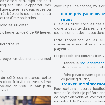
pas s'attaquer au sujet des deux
 risquent bien d'apporter des
Avec un peu de chance, vous di
t
faire payer les deux roues ou
 réalisée sur le stationnement à
Futur prix pour un s
eures d'immobilisation.
roues
Quelques fuites connues des sé
donc les suivants :
croire à deux tendances. Une é
art d'heure au-delà de 09 heures
stationnement des motos dans l
Entre l'opposition et les él
quart d'heure,
davantage les motards
paris
payeur".
é,
Les propositions pouvant bien voi
 de payer un abonnement annuel
- rendre le
stationnement 
stationnement résident et 0,8
s,
- faire payer davantage les 
 du côté des motards, cette
du parking à Paris,
 place à la ville de Paris. Même
Trouver une place mot
rbalisée en 2019, un
bon plan
Pour certains motards habitués
aris !
simple : "à choisir je préfère en
de payer en voirie et voir ma 
un motard de Paris montre bien 