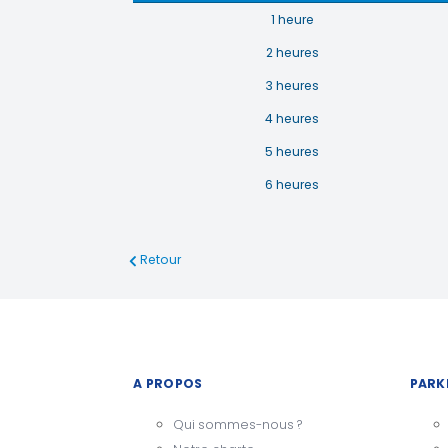
1 heure
2 heures
3 heures
4 heures
5 heures
6 heures
Retour
A PROPOS
PARK
Qui sommes-nous ?