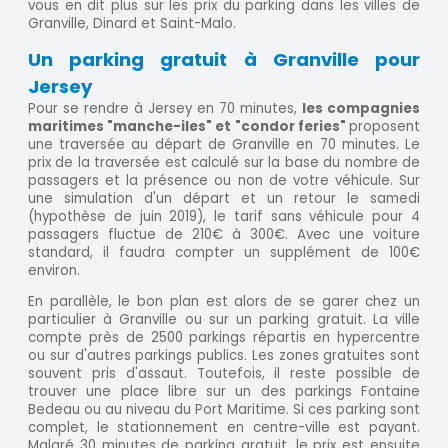
vous en dit plus sur les prix du parking dans les villes de
Granville, Dinard et Saint-Malo.
Un parking gratuit à Granville pour
Jersey
Pour se rendre à Jersey en 70 minutes,
les compagnies
maritimes "manche-iles" et "condor feries"
proposent
une traversée au départ de Granville en 70 minutes. Le
prix de la traversée est calculé sur la base du nombre de
passagers et la présence ou non de votre véhicule. Sur
une simulation d'un départ et un retour le samedi
(hypothèse de juin 2019), le tarif sans véhicule pour 4
passagers fluctue de 210€ à 300€. Avec une voiture
standard, il faudra compter un supplément de 100€
environ.
En parallèle, le bon plan est alors de se garer chez un
particulier à Granville ou sur un parking gratuit. La ville
compte près de 2500 parkings répartis en hypercentre
ou sur d'autres parkings publics. Les zones gratuites sont
souvent pris d'assaut. Toutefois, il reste possible de
trouver une place libre sur un des parkings Fontaine
Bedeau ou au niveau du Port Maritime. Si ces parking sont
complet, le stationnement en centre-ville est payant.
Malgré 30 minutes de parking gratuit, le prix est ensuite