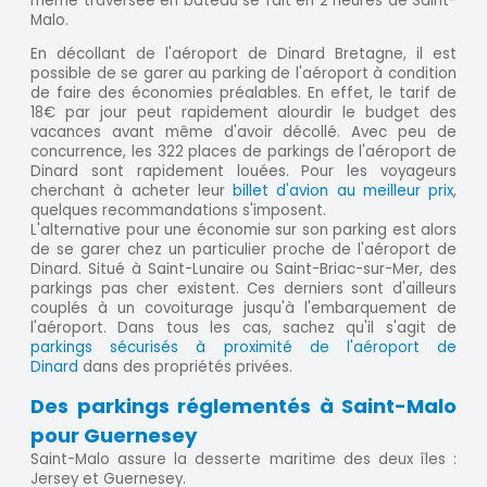
même traversée en bateau se fait en 2 heures de Saint-
Malo.
En décollant de l'aéroport de Dinard Bretagne, il est
possible de se garer au parking de l'aéroport à condition
de faire des économies préalables. En effet, le tarif de
18€ par jour peut rapidement alourdir le budget des
vacances avant même d'avoir décollé. Avec peu de
concurrence, les 322 places de parkings de l'aéroport de
Dinard sont rapidement louées. Pour les voyageurs
cherchant à acheter leur
billet d'avion au meilleur prix
,
quelques recommandations s'imposent.
L'alternative pour une économie sur son parking est alors
de se garer chez un particulier proche de l'aéroport de
Dinard. Situé à Saint-Lunaire ou Saint-Briac-sur-Mer, des
parkings pas cher existent. Ces derniers sont d'ailleurs
couplés à un covoiturage jusqu'à l'embarquement de
l'aéroport. Dans tous les cas, sachez qu'il s'agit de
parkings sécurisés à proximité de l'aéroport de
Dinard
dans des propriétés privées.
Des parkings réglementés à Saint-Malo
pour Guernesey
Saint-Malo assure la desserte maritime des deux îles :
Jersey et Guernesey.