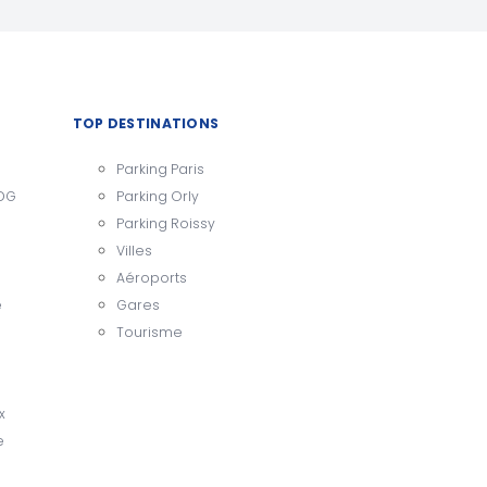
TOP DESTINATIONS
Parking Paris
CDG
Parking Orly
Parking Roissy
Villes
Aéroports
e
Gares
Tourisme
x
e