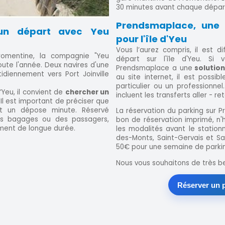
30 minutes avant chaque dépar
Prendsmaplace, une 
un départ avec Yeu
pour l'île d'Yeu
Vous l’aurez compris, il est di
omentine, la compagnie "Yeu
départ sur l'île d'Yeu. Si 
oute l'année. Deux navires d'une
Prendsmaplace a une
solution
diennement vers Port Joinville
au site internet, il est possi
particulier ou un professionnel
’Yeu, il convient de
chercher un
incluent les transferts aller - r
Il est important de préciser que
st un dépose minute. Réservé
La réservation du parking sur Pr
s bagages ou des passagers,
bon de réservation imprimé, n'h
ement de longue durée.
les modalités avant le station
des-Monts, Saint-Gervais et Sa
50€ pour une semaine de parki
Nous vous souhaitons de très be
Réserver un p