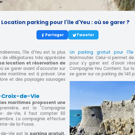
Location parking pour l'île d'Yeu : où se garer ?
Partager
Tweeter
éennes, l'île d'Yeu est la plus
Un parking gratuit pour l'île
 de villégiatures très appréciée
Noirmoutier. Celui-ci permet de 
sa location et réservation de
pour s'y garer est d'avoir ré
ù se garer avant d'accoster sur
Compagnie Yeu Contient. Sur la h
ersée maritime est à prévoir. Une
se garer sur ce parking de 140 p
a flore et des paysages sauvages
s-Croix-de-Vie
es maritimes proposent une
première, est la "Compagnie
x- de-Vie, il faut compter 60
novembre. La compagnie effectue
inte-de la-Fosse.
x-de-Vie est le
parking gratuit.