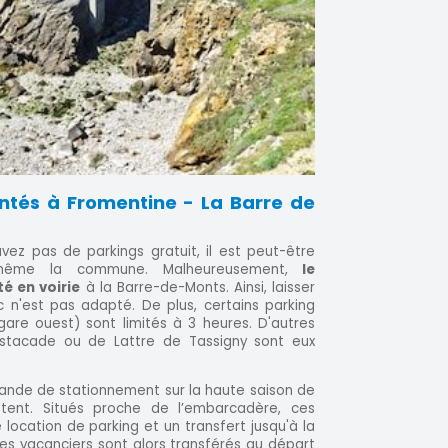
ntés à Fromentine - La Barre de
uvez pas de parkings gratuit, il est peut-être
ême la commune. Malheureusement,
le
é en voirie
à la Barre-de-Monts. Ainsi, laisser
c n'est pas adapté. De plus, certains parking
gare ouest) sont limités à 3 heures. D'autres
’Estacade ou de Lattre de Tassigny sont eux
ande de stationnement sur la haute saison de
stent. Situés proche de l’embarcadère, ces
 location de parking et un transfert jusqu'à la
es vacanciers sont alors transférés au départ