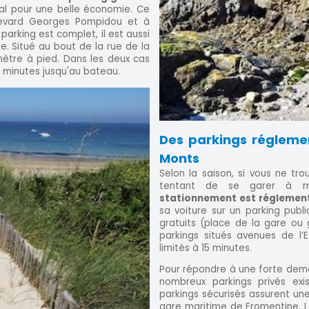
idéal pour une belle économie. Ce
levard Georges Pompidou et à
 parking est complet, il est aussi
e. Situé au bout de la rue de la
mètre à pied. Dans les deux cas
0 minutes jusqu'au bateau.
Des parkings régleme
Monts
Selon la saison, si vous ne tro
tentant de se garer à m
stationnement est réglement
sa voiture sur un parking publi
gratuits (place de la gare ou 
parkings situés avenues de l
limités à 15 minutes.
Pour répondre à une forte dem
nombreux parkings privés exi
parkings sécurisés assurent une
gare maritime de Fromentine. L