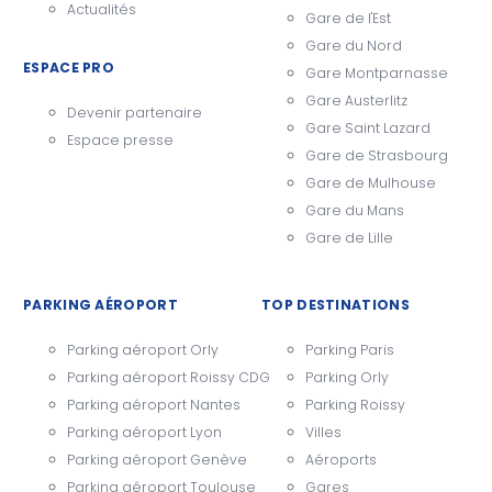
Actualités
Gare de l'Est
Gare du Nord
ESPACE PRO
Gare Montparnasse
Gare Austerlitz
Devenir partenaire
Gare Saint Lazard
Espace presse
Gare de Strasbourg
Gare de Mulhouse
Gare du Mans
Gare de Lille
PARKING AÉROPORT
TOP DESTINATIONS
Parking aéroport Orly
Parking Paris
Parking aéroport Roissy CDG
Parking Orly
Parking aéroport Nantes
Parking Roissy
Parking aéroport Lyon
Villes
Parking aéroport Genève
Aéroports
Parking aéroport Toulouse
Gares