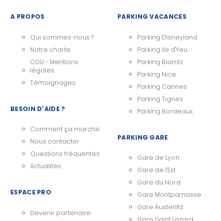
A PROPOS
PARKING VACANCES
Qui sommes-nous ?
Parking Disneyland
Notre charte
Parking Ile d'Yeu
CGU - Mentions
Parking Biarritz
légales
Parking Nice
Témoignages
Parking Cannes
Parking Tignes
BESOIN D'AIDE ?
Parking Bordeaux
Comment ça marche
PARKING GARE
Nous contacter
Questions fréquentes
Gare de Lyon
Actualités
Gare de l'Est
Gare du Nord
ESPACE PRO
Gare Montparnasse
Gare Austerlitz
Devenir partenaire
Gare Saint Lazard