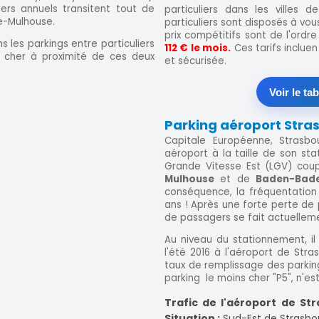
ers annuels transitent tout de
particuliers dans les villes d
e-Mulhouse.
particuliers sont disposés à vou
prix compétitifs sont de l'ordr
s les parkings entre particuliers
112 € le mois.
Ces tarifs inclue
 cher à proximité de ces deux
et sécurisée.
Voir le ta
Parking aéroport Stra
Capitale Européenne, Strasb
aéroport à la taille de son sta
Grande Vitesse Est (LGV) cou
Mulhouse
et de
Baden-Ba
conséquence, la fréquentation
ans ! Après une forte perte de p
de passagers se fait actuellem
Au niveau du stationnement, il
l'été 2016 à l'aéroport de Stra
taux de remplissage des parking
parking le moins cher "P5", n'es
Trafic de l'aéroport de Str
Situation :
Sud-Est de Strasbou