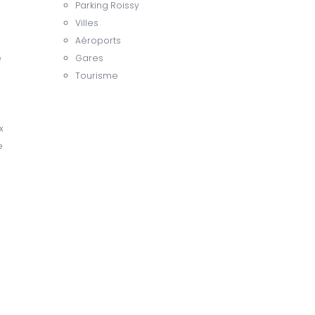
Parking Roissy
Villes
Aéroports
e
Gares
Tourisme
x
e