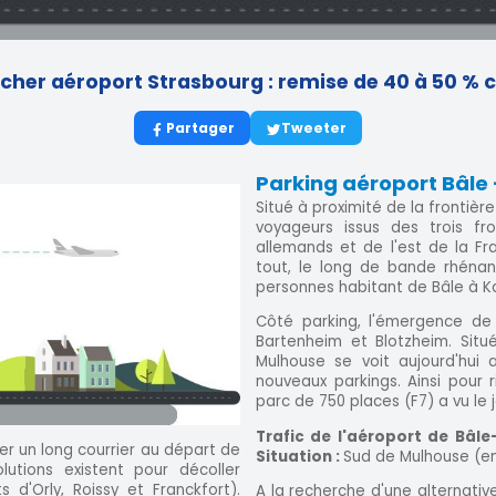
cher aéroport Strasbourg : remise de 40 à 50 % ch
Partager
Tweeter
Parking aéroport Bâle
Situé à proximité de la frontièr
voyageurs issus des trois fr
allemands et de l'est de la Fr
tout, le long de bande rhénan
personnes habitant de Bâle à Ka
Côté parking, l'émergence de
Bartenheim et Blotzheim. Situ
Mulhouse se voit aujourd'hui 
nouveaux parkings. Ainsi pour 
parc de 750 places (F7) a vu le j
Trafic de l'aéroport de Bâl
r un long courrier au départ de
Situation :
Sud de Mulhouse (en
utions existent pour décoller
 d'Orly, Roissy et Franckfort).
A la recherche d'une alternativ