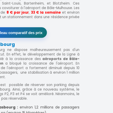
e Saint-Louis, Bartenheim, et Blotzheim. Ces
s covoiturer à l'aéroport de Bâle-Mulhouse. Les
e de
8 € par jour
,
33 € la semaine
et environ
nt un stationnement dans une résidence privée
bleau comparatif des prix
sbourg
ourg ne dispose malheureusement pas d'un
tut. En effet, le développement de la Ligne à
plé à la croissance des
aéroports de Bâle-
den
a bloqué la croissance de l'aéroport. En
 de l'aéroport a fortement diminué depuis 10
assagers, une stabilisation à environ 1 million
ent.
 est possible de réserver son parking depuis
sbourg. Ainsi, grâce à ce nouveau système, le
s P2, P3 et P4 se voit amélioré. Néanmoins, le
t pas réservable.
asbourg :
environ 1,2 millions de passagers
rg (environ 15 kilomètres)