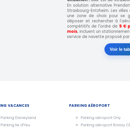
En solution alternative Prends
Strasbourg-Entzheim. Les ville
une zone de choix pour se g
déposer et rechercher à l'aér
compétitifs de l'ordre de
5 € p
mois
, incluent un stationnemen
service de navette proposé par u
Voir le ta
ING VACANCES
PARKING AÉROPORT
Parking Disneyland
Parking aéroport Orly
Parking Ile d'Yeu
Parking aéroport Roissy 