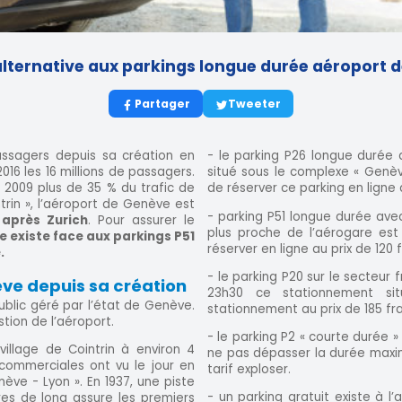
: alternative aux parkings longue durée aéroport
Partager
Tweeter
ssagers depuis sa création en
- le parking P26 longue durée 
16 les 16 millions de passagers.
situé sous le complexe « Genève
 2009 plus de 35 % du trafic de
de réserver ce parking en ligne a
trin », l’aéroport de Genève est
- parking P51 longue durée ave
après Zurich
. Pour assurer le
plus proche de l’aérogare est
e existe face aux parkings P51
réserver en ligne au prix de 120 
.
- le parking P20 sur le secteur
ève depuis sa création
23h30 ce stationnement si
blic géré par l’état de Genève.
stationnement au prix de 185 fra
stion de l’aéroport.
- le parking P2 « courte durée »
village de Cointrin à environ 4
ne pas dépasser la durée maxi
commerciales ont vu le jour en
tarif exploser.
ève - Lyon ». En 1937, une piste
- un parking gratuit existe à 
es de long assure les premiers