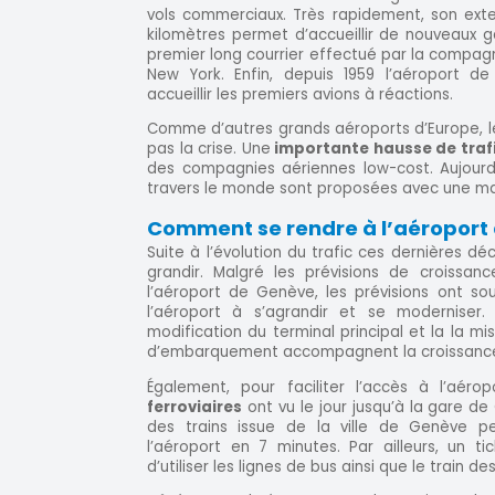
vols commerciaux. Très rapidement, son exte
kilomètres permet d’accueillir de nouveaux gab
premier long courrier effectué par la compagnie
New York. Enfin, depuis 1959 l’aéroport 
accueillir les premiers avions à réactions.
Comme d’autres grands aéroports d’Europe, 
pas la crise. Une
importante hausse de traf
des compagnies aériennes low-cost. Aujourd’
travers le monde sont proposées avec une majo
Comment se rendre à l’aéroport
Suite à l’évolution du trafic ces dernières dé
grandir. Malgré les prévisions de croissan
l’aéroport de Genève, les prévisions ont s
l’aéroport à s’agrandir et se moderniser. 
modification du terminal principal et la la mi
d’embarquement accompagnent la croissance 
Également, pour faciliter l’accès à l’aéro
ferroviaires
ont vu le jour jusqu’à la gare d
des trains issue de la ville de Genève p
l’aéroport en 7 minutes. Par ailleurs, un 
d’utiliser les lignes de bus ainsi que le train de