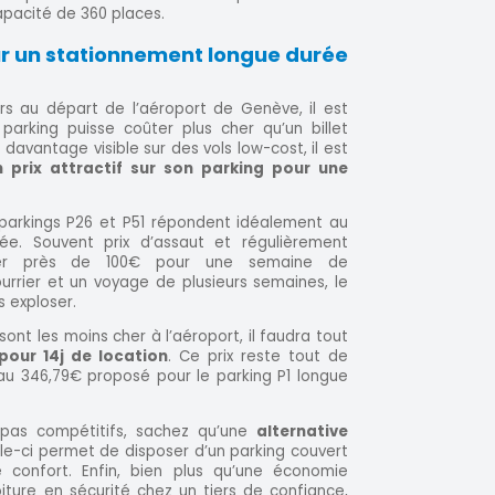
apacité de 360 places.
ur un stationnement longue durée
au départ de l’aéroport de Genève, il est
parking puisse coûter plus cher qu’un billet
davantage visible sur des vols low-cost, il est
n prix attractif sur son parking pour une
 parkings P26 et P51 répondent idéalement au
e. Souvent prix d’assaut et régulièrement
rser près de 100€ pour une semaine de
urrier et un voyage de plusieurs semaines, le
 exploser.
ont les moins cher à l’aéroport, il faudra tout
pour 14j de location
. Ce prix reste tout de
u 346,79€ proposé pour le parking P1 longue
 pas compétitifs, sachez qu’une
alternative
le-ci permet de disposer d’un parking couvert
confort. Enfin, bien plus qu’une économie
ture en sécurité chez un tiers de confiance,