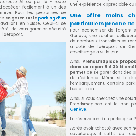
autoroute A1 ou par la « route
une expérience appréciable au
d'accéder facilement à un des
enève. Pour les personnes se
Une offre moins ch
 de
se garer sur le
parking d’un
particuliers proche de
availlant en Suisse. Celui-ci se
priété, de vous garer en sécurité
Pour économiser de l'argent s
l’aéroport.
Genève, une solution collabor
de nombreux frontaliers se rend
à côté de l’aéroport de Gen
covoiturage a vu le jour.
Ainsi,
Prendsmaplace propose
dans un rayon 5 à 30 kilomèt
permet de se garer dans des p
de résidence. Même si la plu
l’embarquement, certains park
bus et train.
Ainsi, si vous cherchez une solu
Prendsmaplace est le bon p
Genève.
La réservation d'un parking sur
Après avoir tchatté avec son h
covoiturage, il suffit de ré