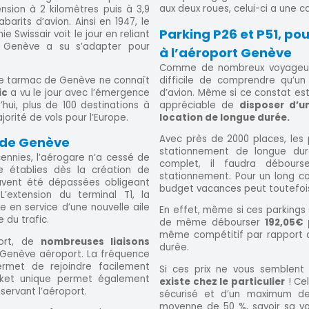
aux deux roues, celui-ci a une c
nsion à 2 kilomètres puis à 3,9
arits d’avion. Ainsi en 1947, le
Parking P26 et P51, po
 Swissair voit le jour en reliant
de Genève a su s’adapter pour
à l’aéroport Genève
Comme de nombreux voyageurs 
difficile de comprendre qu’un 
le tarmac de Genève ne connaît
d’avion. Même si ce constat est 
ic
a vu le jour avec l’émergence
appréciable de
disposer d’u
hui, plus de 100 destinations à
location de longue durée.
rité de vols pour l’Europe.
Avec près de 2000 places, les
 de Genève
stationnement de longue duré
cennies, l’aérogare n’a cessé de
complet, il faudra débou
ce établies dès la création de
stationnement. Pour un long co
ouvent été dépassées obligeant
budget vacances peut toutefois
L’extension du terminal T1, la
se en service d’une nouvelle aile
En effet, même si ces parkings s
du trafic.
de même débourser
192,05€ 
même compétitif par rapport a
port, de
nombreuses liaisons
durée.
e Genève aéroport. La fréquence
ermet de rejoindre facilement
Si ces prix ne vous semblent
ticket unique permet également
existe chez le particulier
! Cel
sservant l’aéroport.
sécurisé et d’un maximum de 
moyenne de 50 %, savoir sa voi