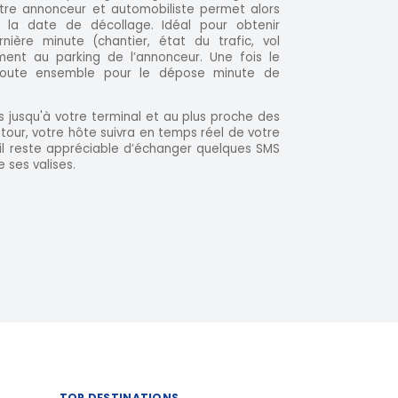
tre annonceur et automobiliste permet alors
 la date de décollage. Idéal pour obtenir
nière minute (chantier, état du trafic, vol
ment au parking de l’annonceur. Une fois le
 route ensemble pour le dépose minute de
s jusqu'à votre terminal et au plus proche des
our, votre hôte suivra en temps réel de votre
, il reste appréciable d’échanger quelques SMS
 ses valises.
TOP DESTINATIONS