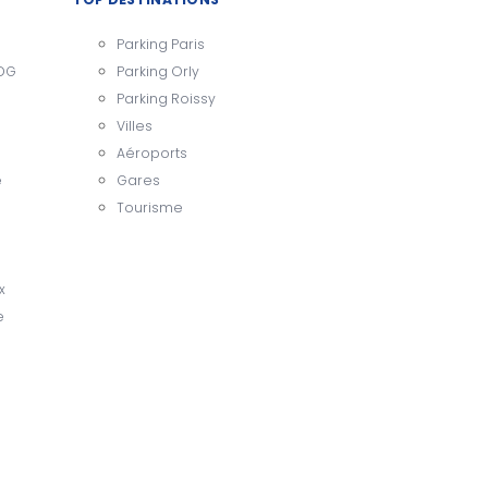
Parking Paris
CDG
Parking Orly
Parking Roissy
Villes
Aéroports
e
Gares
Tourisme
x
e