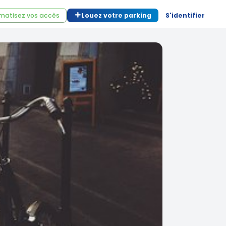
matisez vos accès
Louez votre parking
S'identifier