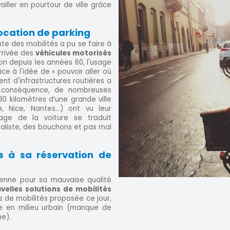
ailler en pourtour de ville grâce
location de parking
te des mobilités a pu se faire à
arrivée des
véhicules motorisés
n depuis les années 60, l'usage
e à l'idée de « pouvoir aller où
nt d'infrastructures routières a
 conséquence, de nombreuses
0 kilomètres d’une grande ville
le, Nice, Nantes…) ont vu leur
sage de la voiture se traduit
aliste, des bouchons et pas mal
s à sa réservation de
éenne pour sa mauvaise qualité
velles solutions de mobilités
es de mobilités proposée ce jour,
te en milieu urbain (manque de
me).