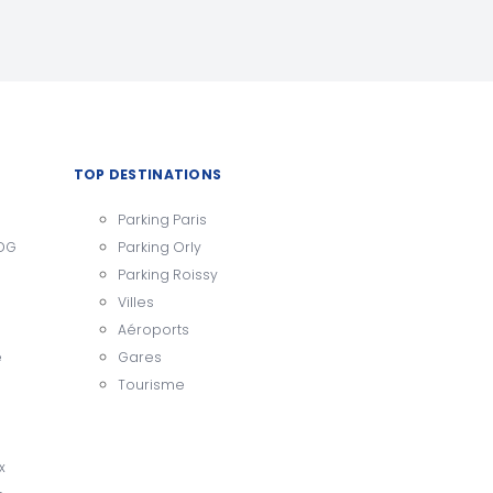
TOP DESTINATIONS
Parking Paris
CDG
Parking Orly
Parking Roissy
Villes
Aéroports
e
Gares
Tourisme
x