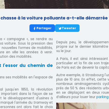
 chasse à la voiture polluante a-t-elle démarrée 
Partager
Tweeter
la « campagne », se rendre au
Depuis peu, le développement
sa voiture. Sous la pression des
propre sur le dernier kilomètre
e nouvelles formes de mobilités,
vu le jour.
re en ville les années à venir.
lution des mobilités.
A Paris, il est ainsi intéressa
particulier et la fin de son traj
et l'essor du chemin de
de Paris est de devenir la capita
Autre exemple, à Strasbourg l'u
ns ses mobilités en l'espace de
plus de 10 ans. En effet, cette 
nombreux aménagements cyclab
près de 50 % des résidents urb
 jusqu'en 1850, la révolution
en se déplaçant en deux roues 
 important dans la façon de se
d’ailleurs pour louer leur
parking
t le développement d'usines à
 marqué l'arrivée du tramway et
rsonnes ont alors fait le choix