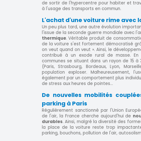
de sortir de l'hypercentre pour habiter et trav
à l'usage des transports en commun.
L'achat d'une voiture rime avec 
Un peu plus tard, une autre évolution importan
l'issue de la seconde guerre mondiale avec l'
thermique
. Véritable produit de consommatio
de la voiture s'est fortement démocratisé grâc
on veut quand on veut ». Ainsi, le développeme
contribué à un exode rural de masse. En
communes se situant dans un rayon de 15 à 3
(Paris, Strasbourg, Bordeaux, Lyon, Marseil
population exploser. Malheureusement, l'u
également par un comportement plus individu
de stress aux heures de pointes...
De nouvelles mobilités couplée
parking à Paris
Régulièrement sanctionné par l'Union Europ
de l'air, la France cherche aujourd'hui de
nou
durables
. Ainsi, malgré la diversité des form
la place de la voiture reste trop impactan
parking, bouchons, pollution de l'air, autosolis