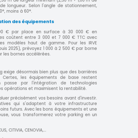
3,30 m de largeur minimum (2,30 m + 1,00 m de
de longueur. Selon l'angle de stationnement,
0°, moins à 60°.
lation des équipements
000 € par place en surface à 30 000 € en
ntes coûtent entre 3 000 et 7 000 € TTC avec
 les modèles haut de gamme. Pour les IRVE
uis 2025), prévoyez 1 000 à 2 500 € par borne
r les bornes accélérées.
g exige désormais bien plus que des barrières
. Certes, les équipements de base restent
ion passe par l'intégration de technologies
es opérations et maximisent la rentabilité.
er précisément vos besoins avant d'investir.
utives qui s'adaptent à votre infrastructure
soins futurs. Avec les bons équipements et une
reuse, vous transformerez votre parking en un
S, CITIVIA, CENOVIA,...