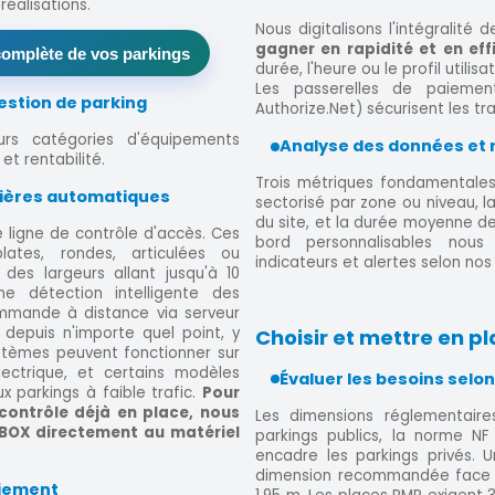
éalisations.
Nous digitalisons l'intégralité
gagner en rapidité et en eff
omplète de vos parkings
durée, l'heure ou le profil utili
Les passerelles de paiement 
estion de parking
Authorize.Net) sécurisent les tr
urs catégories d'équipements
Analyse des données et 
et rentabilité.
Trois métriques fondamentales 
rières automatiques
sectorisé par zone ou niveau, la
du site, et la durée moyenne de
e ligne de contrôle d'accès. Ces
bord personnalisables nou
ates, rondes, articulées ou
indicateurs et alertes selon nos 
des largeurs allant jusqu'à 10
e détection intelligente des
ommande à distance via serveur
depuis n'importe quel point, y
Choisir et mettre en pl
stèmes peuvent fonctionner sur
ectrique, et certains modèles
Évaluer les besoins selon 
 parkings à faible trafic.
Pour
contrôle déjà en place, nous
Les dimensions réglementaire
BOX directement au matériel
parkings publics, la norme NF 
encadre les parkings privés.
dimension recommandée face au
aiement