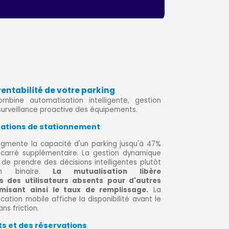
rentabilité de votre parking
ombine automatisation intelligente, gestion
surveillance proactive des équipements.
rations de stationnement
augmente la capacité d'un parking jusqu'à 47%
 carré supplémentaire. La gestion dynamique
e prendre des décisions intelligentes plutôt
n binaire.
La mutualisation libère
 des utilisateurs absents pour d'autres
misant ainsi le taux de remplissage.
La
ication mobile affiche la disponibilité avant le
ns friction.
s et des réservations