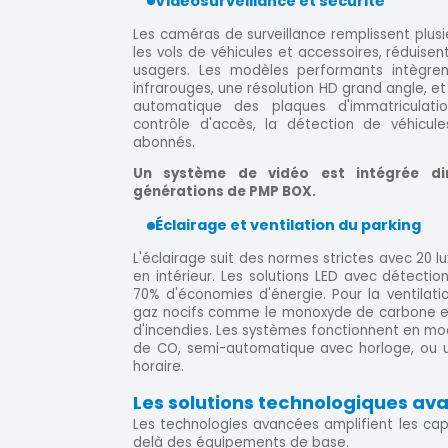
Vidéosurveillance et sécurité
Les caméras de surveillance remplissent plusie
les vols de véhicules et accessoires, réduisen
usagers. Les modèles performants intègren
infrarouges, une résolution HD grand angle, et
automatique des plaques d'immatriculatio
contrôle d'accès, la détection de véhicul
abonnés.
Un système de vidéo est intégrée di
générations de PMP BOX.
Éclairage et ventilation du parking
L'éclairage suit des normes strictes avec 20 l
en intérieur. Les solutions LED avec détecti
70% d'économies d'énergie. Pour la ventilatio
gaz nocifs comme le monoxyde de carbone et
d'incendies. Les systèmes fonctionnent en m
de CO, semi-automatique avec horloge, ou
horaire.
Les solutions technologiques av
Les technologies avancées amplifient les cap
delà des équipements de base.