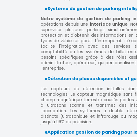
Système de gestion de parking intelli
Notre système de gestion de parking int
opérations depuis une
interface unique
. No
superviser plusieurs parkings simultaném
protection et d'obtenir des informations en 
types de véhicules garés. L'interopérabilité co
facilite l'intégration avec des services
comptabilité ou les systèmes de billetterie
besoins spécifiques grâce à des rôles assi
administrateur, opérateur) qui personnalisent 
l'entreprise.
Détection de places disponibles et g
Les capteurs de détection installés dans l
technologies. Le capteur magnétique sans f
champ magnétique terrestre causés par les v
à ultrasons scanne et transmet des inf
l'occupation. Les systèmes à double dét
distincts (ultrasonique et infrarouge ou ma
jusqu'à 99% de précision.
Application gestion de parking pour le