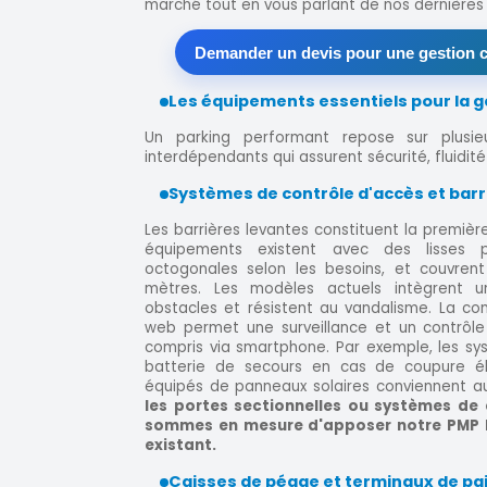
marché tout en vous parlant de nos dernières r
Demander un devis pour une gestion c
Les équipements essentiels pour la g
Un parking performant repose sur plusie
interdépendants qui assurent sécurité, fluidité 
Systèmes de contrôle d'accès et bar
Les barrières levantes constituent la premièr
équipements existent avec des lisses pl
octogonales selon les besoins, et couvrent 
mètres. Les modèles actuels intègrent un
obstacles et résistent au vandalisme. La c
web permet une surveillance et un contrôle 
compris via smartphone. Par exemple, les sy
batterie de secours en cas de coupure él
équipés de panneaux solaires conviennent aux
les portes sectionnelles ou systèmes de 
sommes en mesure d'apposer notre PMP 
existant.
Caisses de péage et terminaux de p