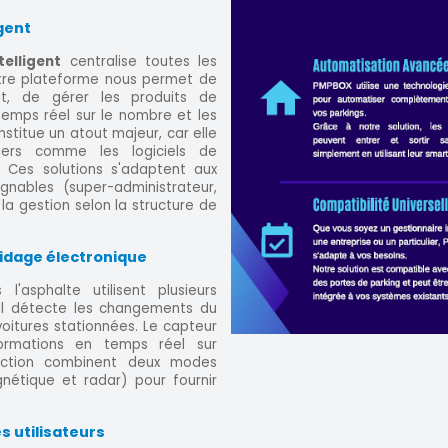
gent
elligent
centralise toutes les
tre plateforme nous permet de
ent, de gérer les produits de
temps réel sur le nombre et les
nstitue un atout majeur, car elle
 tiers comme les logiciels de
. Ces solutions s'adaptent aux
gnables (super-administrateur,
la gestion selon la structure de
uidage électronique
'asphalte utilisent plusieurs
il détecte les changements du
oitures stationnées. Le capteur
ormations en temps réel sur
ection combinent deux modes
gnétique et radar) pour fournir
s utilisateurs