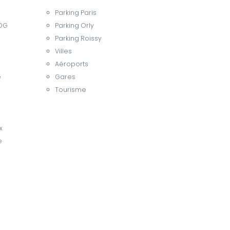
Parking Paris
CDG
Parking Orly
Parking Roissy
Villes
Aéroports
e
Gares
Tourisme
x
e