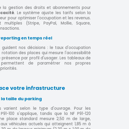
 de la gestion des droits et abonnements pour
icacité
. Le système ajuste les tarifs selon la
sateur pour optimiser l'occupation et les revenus.
multiples (Stripe, PayPal, Mollie, Square,
ansactions.
reporting en temps réel
guident nos décisions : le taux d'occupation
 rotation des places qui mesure l'accessibilité
 présence par profil d'usager. Les tableaux de
s permettent de paramétrer nos propres
priorités.
ace votre infrastructure
la taille du parking
s varient selon le type d'ouvrage. Pour les
P91-100 s'applique, tandis que la NF P91-120
 Une place standard mesure 2,50 m de large,
x véhicules actuels qui atteignent 1,85 m à