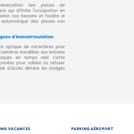
 réservation des places de
ce qui affiche l'occupation en
lon nos besoins et facilite le
n automatique des places non
ques d'immatriculation
ce optique de caractères pour
 caméras installées aux entrées
laques en temps réel. Cette
onnées pour valider ou refuser
ôle d'accès élimine les badges
ING VACANCES
PARKING AÉROPORT