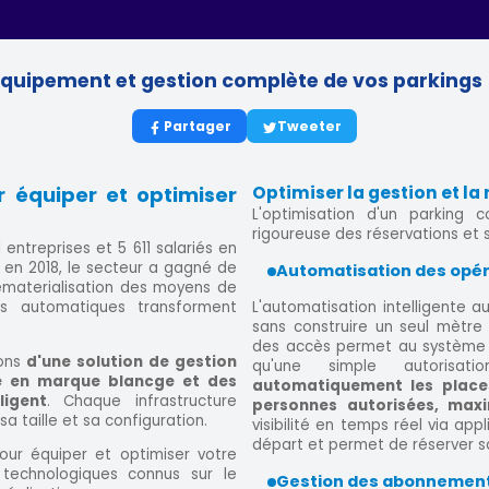
Equipement et gestion complète de vos parkings
Partager
Tweeter
r équiper et optimiser
Optimiser la gestion et la 
L'optimisation d'un parking c
rigoureuse des réservations et 
 entreprises et 5 611 salariés en
M en 2018, le secteur a gagné de
Automatisation des opé
 dématerialisation des moyens de
es automatiques transforment
L'automatisation intelligente 
sans construire un seul mètre
des accès permet au système d
ons
d'une solution de gestion
qu'une simple autorisatio
e en marque blancge et des
automatiquement les places
ligent
. Chaque infrastructure
personnes autorisées, maxi
 taille et sa configuration.
visibilité en temps réel via appl
départ et permet de réserver sa
ur équiper et optimiser votre
technologiques connus sur le
Gestion des abonnement