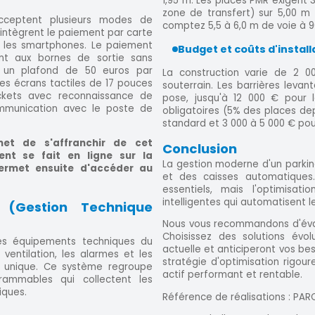
1,95 m. Les places PMR exigent 
zone de transfert) sur 5,00 m 
cceptent plusieurs modes de
comptez 5,5 à 6,0 m de voie à 9
s intègrent le paiement par carte
r les smartphones. Le paiement
Budget et coûts d'instal
nt aux bornes de sortie sans
 un plafond de 50 euros par
La construction varie de 2 
es écrans tactiles de 17 pouces
souterrain. Les barrières leva
ickets avec reconnaissance de
pose, jusqu'à 12 000 € pour
ommunication avec le poste de
obligatoires (5% des places dep
standard et 3 000 à 5 000 € pou
met de s'affranchir de cet
Conclusion
nt se fait en ligne sur la
La gestion moderne d'un parkin
ermet ensuite d'accéder au
et des caisses automatiques
essentiels, mais l'optimisat
intelligentes qui automatisent l
(Gestion Technique
Nous vous recommandons d'évalu
Choisissez des solutions évol
les équipements techniques du
actuelle et anticiperont vos be
a ventilation, les alarmes et les
stratégie d'optimisation rigou
ce unique. Ce système regroupe
actif performant et rentable.
rammables qui collectent les
iques.
Référence de réalisations : PARCU