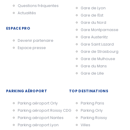
Questions fréquentes
Gare de Lyon
Actualités
Gare de l'Est
Gare du Nord
ESPACE PRO
Gare Montparnasse
Gare Austerlitz
Devenir partenaire
Gare Saint Lazard
Espace presse
Gare de Strasbourg
Gare de Mulhouse
Gare du Mans
Gare de Lille
PARKING AÉROPORT
TOP DESTINATIONS
Parking aéroport Orly
Parking Paris
Parking aéroport Roissy CDG
Parking Orly
Parking aéroport Nantes
Parking Roissy
Parking aéroport Lyon
Villes