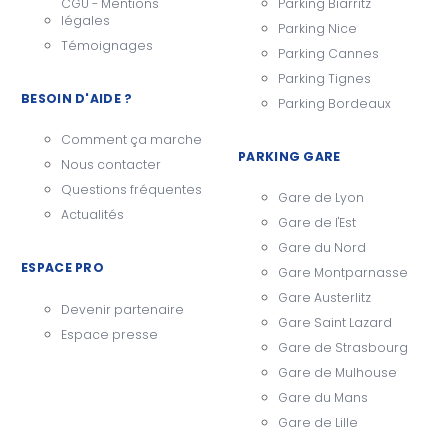
CGU - Mentions
Parking Biarritz
légales
Parking Nice
Témoignages
Parking Cannes
Parking Tignes
BESOIN D'AIDE ?
Parking Bordeaux
Comment ça marche
PARKING GARE
Nous contacter
Questions fréquentes
Gare de Lyon
Actualités
Gare de l'Est
Gare du Nord
ESPACE PRO
Gare Montparnasse
Gare Austerlitz
Devenir partenaire
Gare Saint Lazard
Espace presse
Gare de Strasbourg
Gare de Mulhouse
Gare du Mans
Gare de Lille