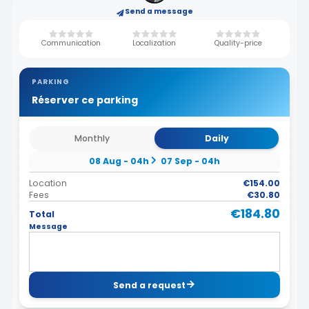
Send a message
Communication
Localization
Quality-price
PARKING
Réserver ce parking
Monthly
Daily
08 Aug - 04h
07 Sep - 04h
Location
€154.00
Fees
€30.80
€184.80
Total
Message
Send a request