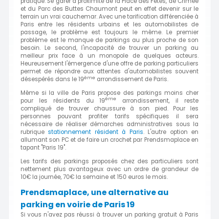
pratique. Se garer à proximité de la Place des Fêtes, de Crimée
et du Parc des Buttes Chaumont peut en effet devenir sur le
terrain un vrai cauchemar. Avec une tarification différenciée à
Paris entre les résidents urbains et les automobilistes de
passage, le problème est toujours le même. Le premier
problème est le manque de parkings au plus proche de son
besoin. Le second, l'incapacité de trouver un parking au
meilleur prix face à un monopole de quelques acteurs.
Heureusement l'émergence d'une offre de parking particuliers
permet de répondre aux attentes d'automobilistes souvent
ème
désespérés dans le 19
arrondissement de Paris.
Même si la ville de Paris propose des parkings moins cher
ème
pour les résidents du 19
arrondissement, il reste
compliqué de trouver chaussure à son pied. Pour les
personnes pouvant profiter tarifs spécifiques il sera
nécessaire de réaliser démarches administratives sous la
rubrique
stationnement résident à Paris
. L'autre option en
allumant son PC et de faire un crochet par Prendsmaplace en
tapant "Paris 19".
Les tarifs des parkings proposés chez des particuliers sont
nettement plus avantageux avec un ordre de grandeur de
10€ la journée, 70€ la semaine et 150 euros le mois.
Prendsmaplace, une alternative au
parking en voirie de Paris 19
Si vous n'avez pas réussi à trouver un parking gratuit à Paris