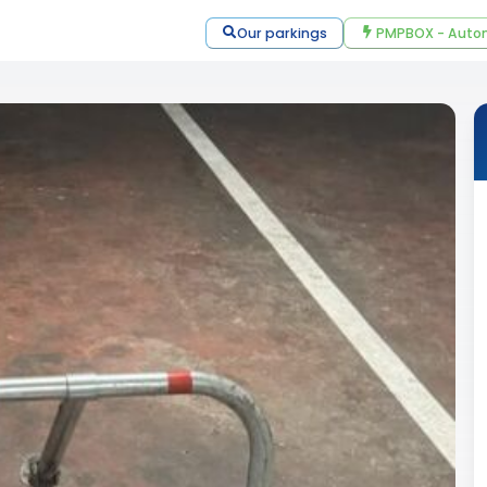
Our parkings
PMPBOX - Autom