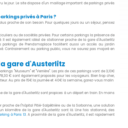
 le jour. Le site dispose d'un maillage important de parkings privés
parkings privés à Paris ?
u plus proche de son besoin. Pour quelques jours ou un séjour, pensez
culiers ou de sociétés privées. Pour certains parkings la présence de
 Il est également idéal de stationner proche de la gare d'Austerlitz
 les parkings de Prendsmaplace facilitent aussi un accès au jardin
ixé. Contrairement au parking public, vous ne saurez pas majoré en
a gare d'Austerlitz
parkings "Museum" et "Verrière". Les prix de ces parkings vont de 3,10€
78,30 € sont également proposés pour les voyageurs. Bien trop cher,
teur. Au prix de 15€ la journée et 40€ la semaine, garez-vous malin
he de la gare d'Austerlitz sont propices à un départ en train. En moins
er proche de l'hôpital Pitié-Salpêtrière ou de la Sorbonne, une solution
 kilomètre de la gare d'Austerlitz sont là. Une fois stationné, des
arking à Paris 13
. A proximité de la gare d'Austerlitz, il est rapidement