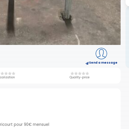
Send a message
calization
Quality-price
udricourt pour 90€ mensuel