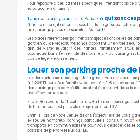
Pour répondre à ces attentes spécifiques, Prendsmaplace a vu
et particuliers à Paris 13.
A qui sont ces 
Tous nos parking pas cher à Paris 13
Grâce à ce site, il est enfin possible de se garer pas cher a
aux parkings privés à proximité d'Austerlitz.
Les places référencées par Prendsmaplace sont celles de parti
gardien ou de vidéosurveillance apportent une vraie sécurité.
afin de visiter le Jardin des Plantes. Parfaitement situé,
botanique. Dans l'ensemble des cas le prix du parking est f
cas de léger dépassement.
Louer son parking proche de l
Les deux principaux parkings de la gare d’Austerlitz sont les 
à 4,20€ l’heure. Des forfaits week-end à 40 € et semaine à 
des parkings plus compétitifs existent également dans le sec
avec Prendsmaplace !
Situés Boulevard de l’hôpital et rue Buffon, ces parkings proc
de 5 minutes, il est possible de rejoindre son TGV.
Enfin, si lors de votre venue à Paris l'objectif est de vous gar
existe. De nombreux parkings particuliers dans un rayon d'un
transports en commun existent pour vous déplacer dès le
p
possible de prendre le RER ou TER.