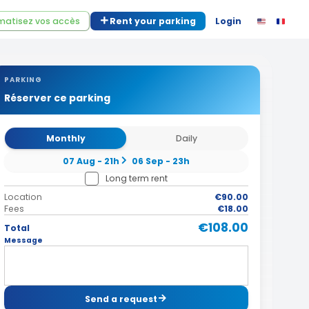
atisez vos accès
Rent your parking
Login
PARKING
Réserver ce parking
Monthly
Daily
07 Aug - 21h
06 Sep - 23h
Long term rent
Location
€90.00
Fees
€18.00
€108.00
Total
Message
Send a request