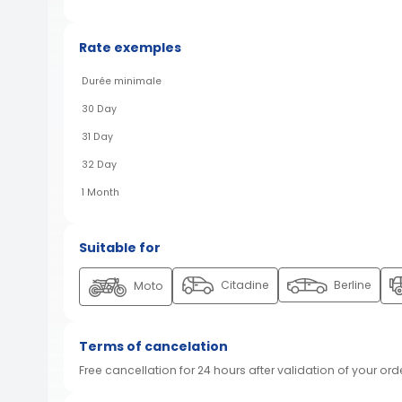
Rate exemples
Durée minimale
30 Day
31 Day
32 Day
1 Month
Suitable for
Citadine
Berline
Moto
Terms of cancelation
Free cancellation for 24 hours after validation of your ord