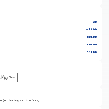
30
€90.00
€93.00
€96.00
€90.00
Suv
er (excluding service fees)