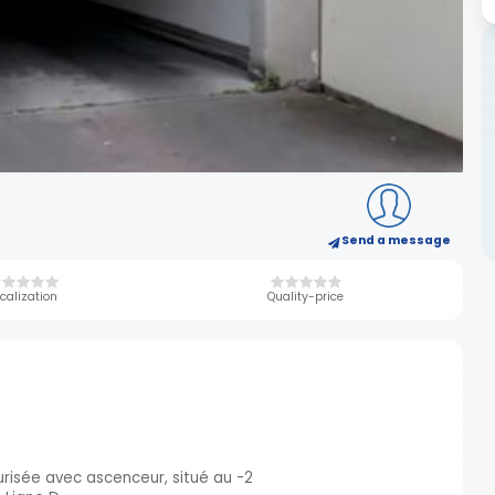
Send a message
calization
Quality-price
urisée avec ascenceur, situé au -2