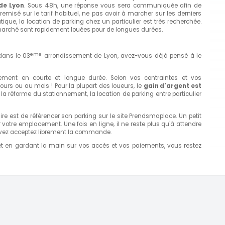
de Lyon
. Sous 48h, une réponse vous sera communiquée afin de
remisé sur le tarif habituel, ne pas avoir à marcher sur les derniers
tique, la location de parking chez un particulier est très recherchée.
marché sont rapidement louées pour de longues durées.
eme
dans le 03
arrondissement de Lyon, avez-vous déjà pensé à le
ement en courte et longue durée. Selon vos contraintes et vos
 jours ou au mois ! Pour la plupart des loueurs, le
gain d'argent est
 à la réforme du stationnement, la location de parking entre particulier
e est de référencer son parking sur le site Prendsmaplace. Un petit
r votre emplacement. Une fois en ligne, il ne reste plus qu'à attendre
vez acceptez librement la commande.
 en gardant la main sur vos accès et vos paiements, vous restez