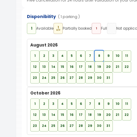
Free cancellation for 24 hours after validation of your ord
Disponibility
( 1 parking )
1
1
Available
Partially booked
Full
Not applic
1
2/3
August 2026
1
2
3
4
5
6
7
8
9
10
11
12
13
14
15
16
17
18
19
20
21
22
23
24
25
26
27
28
29
30
31
October 2026
1
2
3
4
5
6
7
8
9
10
11
12
13
14
15
16
17
18
19
20
21
22
23
24
25
26
27
28
29
30
31