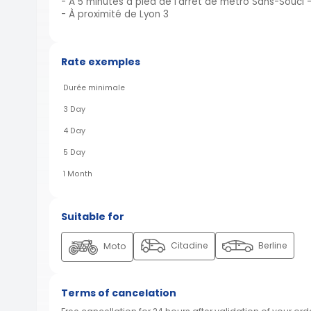
- À 5 minutes à pied de l'arrêt de métro Sans-Souci 
- À proximité de Lyon 3
Rate exemples
Durée minimale
3 Day
4 Day
5 Day
1 Month
Suitable for
Citadine
Berline
Moto
Terms of cancelation