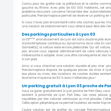
Connu pour les gratte-ciel, la préfecture et le centre commer
gauche du Rhône. Avec près de 100 000 habitants, cet arro
problème réccurent concerne l'ensemble des automobilistes :
particulier, Prendsmaplace permet de réserver un parking en l
Si vous n'avez pas encore testé notre site, sachez que les mi
une solution de stationnement vous attend peut-être dès l'
Des parkings particuliers à Lyon 03
eme
Le 03
arrondissement de Lyon est sans doute le pôle écon
d'activité tertiaire contribue au dynamisme de la ville. En c
Gambetta), la voiture reste encore plébiscitée. Qui dit voitur
pas encore vous séparer définitivement de votre véhicule, 
intéressante à adopter. Avec une offre conséquente et des tar
à son pied.
Ainsi, si vous cherchez une solution durable et pas cher proc
Prendsmaplace dispose de quelques places de choix à Lyon 
leur place au mois, des locations de courtes durées existent
économie moyenne de 50 % donc n'attendez plus !
Un parking gratuit à Lyon 03 proche de Pa
Vous se garer gratuitement à Lyon proche de Part-Dieu, vous r
existent à proximité de Lyon Part Dieu. Les rares place
squattées par des voitures ventouses ou mal placées. L'alter
Cette option périphérique ne permet toutefois de rester trop l
L'autre solution est de profiter du concept Prendsmaplace !