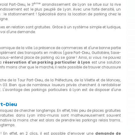
ème
cial Part-Dieu, le 3
arrondissement de Lyon se situe sur la rive
ndissement est le plus peuplé de Lyon. Avec une forte densité, un
 le stationnement ! Spécialisé dans la location de parking chez le
igne.
ses en relation sont gratuites. Grâce à un système simple et ludique,
envoi d'une demande.
omique de la ville. La présence de commerces et d'une bonne partie
omplément des transports en métros (gare Part-Dieu, Guillotière, Saxe-
e, sous-entend place de parking où se garer ! Ainsi, si vous ne pouvez
la
réservation d'un parking particulier à Lyon
est une solution
ifs moins cher que le marché, il reste possible de trouver chaussure
he de la Tour Part-Dieu, de la Préfecture, de la Vilette et de Moncey,
03. Bien que de nombreux loueurs privés cherchent à rentabiliser
. L'avantage des parkings particuliers à Lyon est de disposer d'une
rt-Dieu
isquez de chercher longtemps. En effet, très peu de places gratuites
s gratuites dans Lyon intra-muros sont malheureusement souvent
native la moins cher est alors de prendre les parkings relais trams.
ongtemps.
 En effet, en 2 clics, il est possible d’envoyer une
demande de