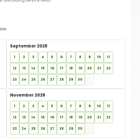
er (excluding service fees)
able
September 2026
1
2
3
4
5
6
7
8
9
10
11
12
13
14
15
16
17
18
19
20
21
22
23
24
25
26
27
28
29
30
November 2026
1
2
3
4
5
6
7
8
9
10
11
12
13
14
15
16
17
18
19
20
21
22
23
24
25
26
27
28
29
30