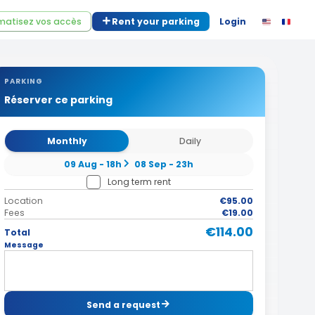
atisez vos accès
Rent your parking
Login
PARKING
Réserver ce parking
Monthly
Daily
09 Aug - 18h
08 Sep - 23h
Long term rent
Location
€95.00
Fees
€19.00
€114.00
Total
Message
Send a request