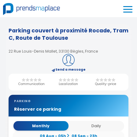
Parking couvert à proximité Rocade, Tram
C, Route de Toulouse
22 Rue Louis-Denis Mallet, 33130 Bègles, France
Send a message
Communication
Localization
Quality-price
PARKING
Réserver ce parking
Monthly
Daily
09 Aug - 05h
08 Sep - 23h