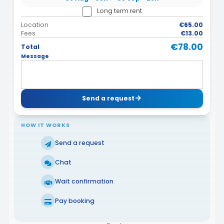
Long term rent
Location
€65.00
Fees
€13.00
€78.00
Total
Message
Send a request
HOW IT WORKS
Send a request
Chat
Wait confirmation
Pay booking