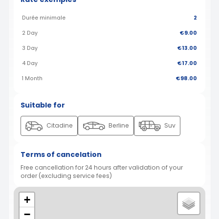
Durée minimale
2
2 Day
€9.00
3 Day
€13.00
4 Day
€17.00
1 Month
€98.00
Suitable for
Citadine
Berline
Suv
Terms of cancelation
Free cancellation for 24 hours after validation of your
order (excluding service fees)
+
−