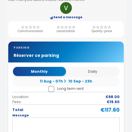
Send a message
Communication
Localization
Quality-price
PARKING
Réserver ce parking
Monthly
Daily
11 Aug - 07h
10 Sep - 23h
Long term rent
Location
€98.00
Fees
€19.60
€117.60
Total
Message