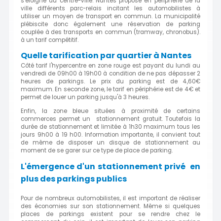
s'éloigne du centre-ville. Nantes propose en périphérie de la
ville différents parc-relais incitant les automobilistes à
utiliser un moyen de transport en commun. La municipalité
plébiscite donc également une réservation de parking
couplée à des transports en commun (tramway, chronobus).
à un tarif compétitif.
Quelle tarification par quartier à Nantes
Côté tarif l'hypercentre en zone rouge est payant du lundi au
vendredi de 09h00 à 19h00 à condition de ne pas dépasser 2
heures de parkings. Le prix du parking est de 4,60€
maximum. En seconde zone, le tarif en périphérie est de 4€ et
permet de louer un parking jusqu'à 3 heures.
Enfin, la zone bleue situées à proximité de certains
commerces permet un stationnement gratuit. Toutefois la
durée de stationnement et limitée à 1h30 maximum tous les
jours 9h00 à 19 h00. Information importante, il convient tout
de même de disposer un disque de stationnement au
moment de se garer sur ce type de place de parking.
L'émergence d'un stationnement privé en
plus des parkings publics
Pour de nombreux automobilistes, il est important de réaliser
des économies sur son stationnement. Même si quelques
places de parkings existent pour se rendre chez le