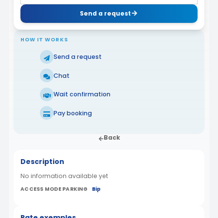
Send a request
HOW IT WORKS
Send a request
Chat
Wait confirmation
Pay booking
Back
Description
No information available yet
ACCESS MODE PARKING
Bip
Rate exemples