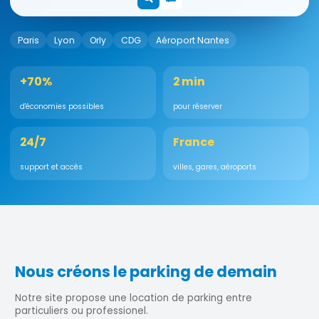
Paris
Lyon
Orly
CDG
Aéroport Nantes
+70%
2 min
d'économies possibles
pour réserver
24/7
France
support et accès
villes, gares, aéroports
Nous créons le parking de demain
Notre site propose une location de parking entre
particuliers ou professionel.