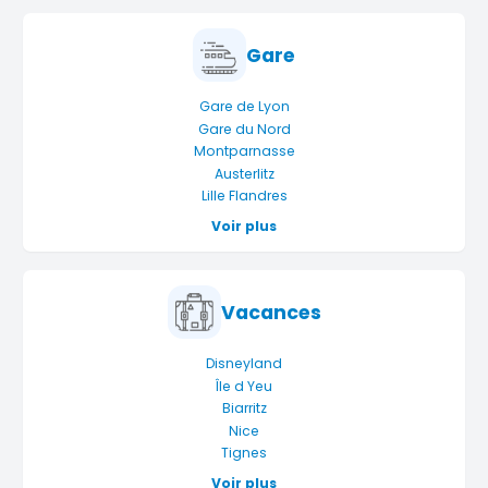
Gare
Gare de Lyon
Gare du Nord
Montparnasse
Austerlitz
Lille Flandres
Voir plus
Vacances
Disneyland
Île d Yeu
Biarritz
Nice
Tignes
Voir plus