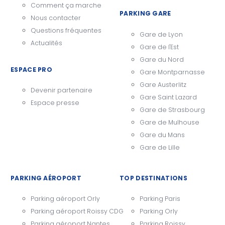
Comment ça marche
PARKING GARE
Nous contacter
Questions fréquentes
Gare de Lyon
Actualités
Gare de l'Est
Gare du Nord
ESPACE PRO
Gare Montparnasse
Gare Austerlitz
Devenir partenaire
Gare Saint Lazard
Espace presse
Gare de Strasbourg
Gare de Mulhouse
Gare du Mans
Gare de Lille
PARKING AÉROPORT
TOP DESTINATIONS
Parking aéroport Orly
Parking Paris
Parking aéroport Roissy CDG
Parking Orly
Parking aéroport Nantes
Parking Roissy