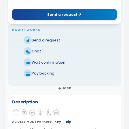
Send a request
HOW IT WORKS
Send a request
Chat
Wait confirmation
Pay booking
Back
Description
ACCESS MODE PARKING
Key
Bip