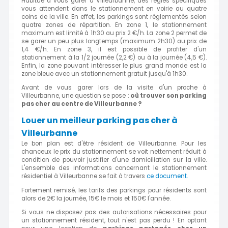
Habitué à vous garer à Villeurbanne, des règles spécifiques
vous attendent dans le stationnement en voirie au quatre
coins de la ville. En effet, les parkings sont réglementés selon
quatre zones de répartition. En zone 1, le stationnement
maximum est limité à 1h30 au prix 2 €/h. La zone 2 permet de
se garer un peu plus longtemps (maximum 2h30) au prix de
1,4 €/h. En zone 3, il est possible de profiter d'un
stationnement à la 1/2 journée (2,2 €) ou à la journée (4,5 €).
Enfin, la zone pouvant intéresser le plus grand monde est la
zone bleue avec un stationnement gratuit jusqu'à 1h30.
Avant de vous garer lors de la visite d'un proche à
Villeurbanne, une question se pose :
où trouver son parking
pas cher au centre de Villeurbanne ?
Louer un meilleur parking pas cher à
Villeurbanne
Le bon plan est d'être résident de Villeurbanne. Pour les
chanceux le prix du stationnement se voit nettement réduit à
condition de pouvoir justifier d'une domiciliation sur la ville.
L'ensemble des informations concernant le stationnement
résidentiel à Villeurbanne se fait à travers
ce document.
Fortement remisé, les tarifs des parkings pour résidents sont
alors de 2€ la journée, 15€ le mois et 150€ l'année.
Si vous ne disposez pas des autorisations nécessaires pour
un stationnement résident, tout n'est pas perdu ! En optant