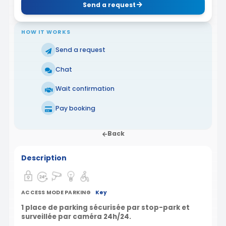
Send a request
HOW IT WORKS
Send a request
Chat
Wait confirmation
Pay booking
Back
Description
ACCESS MODE PARKING
Key
1 place de parking sécurisée par stop-park et
surveillée par caméra 24h/24.