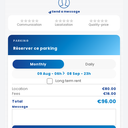
Send a message
Communication
Localization
Quality-price
PARKING
Réserver ce parking
Monthly
Daily
09 Aug - 06h
08 Sep - 23h
Long term rent
Location
€80.00
Fees
€16.00
€96.00
Total
Message