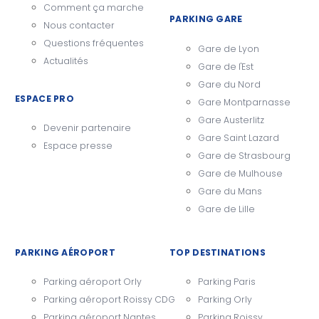
Comment ça marche
PARKING GARE
Nous contacter
Questions fréquentes
Gare de Lyon
Actualités
Gare de l'Est
Gare du Nord
ESPACE PRO
Gare Montparnasse
Gare Austerlitz
Devenir partenaire
Gare Saint Lazard
Espace presse
Gare de Strasbourg
Gare de Mulhouse
Gare du Mans
Gare de Lille
PARKING AÉROPORT
TOP DESTINATIONS
Parking aéroport Orly
Parking Paris
Parking aéroport Roissy CDG
Parking Orly
Parking aéroport Nantes
Parking Roissy