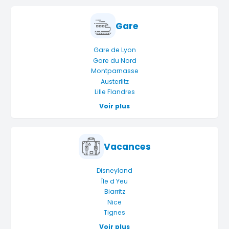
Gare
Gare de Lyon
Gare du Nord
Montparnasse
Austerlitz
Lille Flandres
Voir plus
Vacances
Disneyland
Île d Yeu
Biarritz
Nice
Tignes
Voir plus