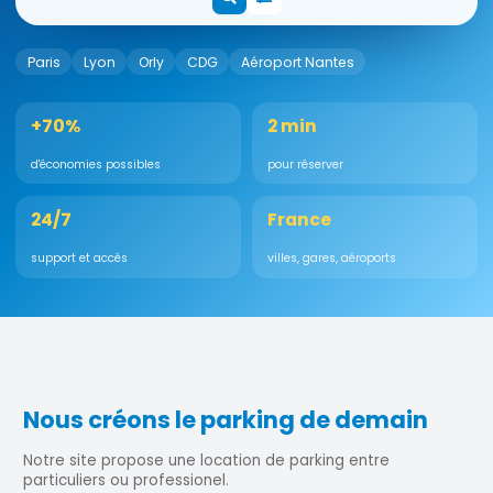
Paris
Lyon
Orly
CDG
Aéroport Nantes
+70%
2 min
d'économies possibles
pour réserver
24/7
France
support et accès
villes, gares, aéroports
Nous créons le parking de demain
Notre site propose une location de parking entre
particuliers ou professionel.