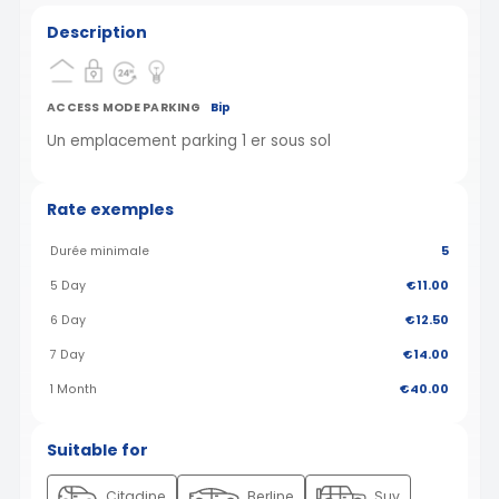
Description
ACCESS MODE PARKING
Bip
Un emplacement parking 1 er sous sol
Rate exemples
Durée minimale
5
5 Day
€11.00
6 Day
€12.50
7 Day
€14.00
1 Month
€40.00
Suitable for
Citadine
Berline
Suv